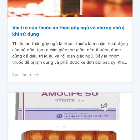
Vai trò của thuốc an thần gây ngủ và những chú ý
khi sử dụng
Thuốc an thần gây ngủ là nhóm thuốc làm chậm hoạt động
của bộ não, tạo ra cảm giác thư giãn, nên thường được
dùng để điều trị lo âu và rối loạn giấc ngủ. Đây là nhóm
thuốc dễ bị lạm dụng và phải được kê đơn bởi bác sỹ. Khi
sử dụng thuốc không hợp lý, có thể gặp phải nhiều biến
chứng nghiêm trọng hoặc bị lệ thuộc và nghiện thuốc.
Xem thêm