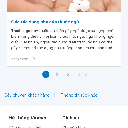
Các tác dụng phụ của thuốc ngủ
Thuốc ngủ hay thuốc an thần gây ngủ được sử dụng phổ
biến trong điều trị rối loạn lo âu, mất ngủ, ngủ không ngon
giấc. Tuy nhiên, ngoài tác dụng điều trị thuốc ngủ có thể
gây ra một số tác dụng phụ không mong muốn, ảnh hưởng
tới sức khỏe của bệnh nhân. Để sử dụng thuốc an toàn và
hiệu quả, việc tìm hiểu tác dụng phụ của thuốc ngủ là
Xem thêm
không thể thiếu.
1
2
3
4
Câu chuyện khách hàng
Thông tin sức khỏe
Hệ thống Vinmec
Dịch vụ
Tầm nhìn sứ mệnh
Chuyên khoa