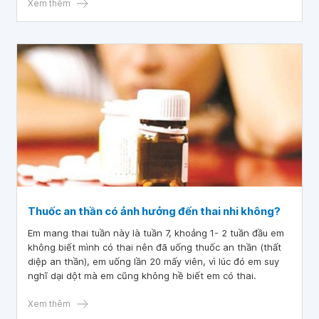
cho các khối u xương, tủy xương tại chỗ hay các bệnh tổn
Xem thêm
thương xương khác.
Thuốc an thần có ảnh hưởng đến thai nhi không?
Em mang thai tuần này là tuần 7, khoảng 1- 2 tuần đầu em
không biết mình có thai nên đã uống thuốc an thần (thất
diệp an thần), em uống lần 20 mấy viên, vì lúc đó em suy
nghĩ dại dột mà em cũng không hề biết em có thai.
Xem thêm