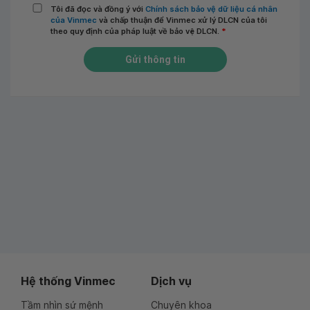
Tôi đã đọc và đồng ý với
Chính sách bảo vệ dữ liệu cá nhân
của Vinmec
và chấp thuận để Vinmec xử lý DLCN của tôi
theo quy định của pháp luật về bảo vệ DLCN.
*
Gửi thông tin
Hệ thống Vinmec
Dịch vụ
Tầm nhìn sứ mệnh
Chuyên khoa