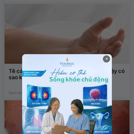
×
Tê cánh tay kèm đau gót chân khi ngủ dậy có
sao không?
Xem thêm