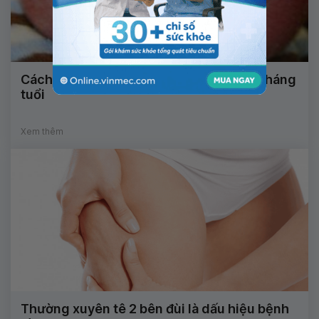
Cách điều trị bệnh viêm da cơ địa trẻ 3 tháng
tuổi
Xem thêm
Thường xuyên tê 2 bên đùi là dấu hiệu bệnh