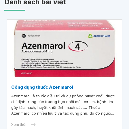
Danh sách bài viết
Công dụng thuốc Azenmarol
Azenmarol là thuốc điều trị và dự phòng huyết khối, được
chỉ định trong các trường hợp nhồi máu cơ tim, bệnh tim
gây tắc mạch, huyết khối tĩnh mạch sâu,... Thuốc
Azenmarol có nhiều lưu ý và tác dụng phụ, do đó người
bệnh cần tuyệt đối tuân thủ hướng dẫn của bác sĩ trong
thời gian sử dụng thuốc.
Xem thêm