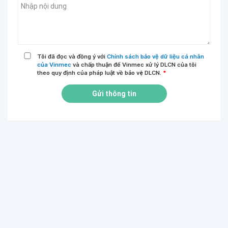
Tôi đã đọc và đồng ý với
Chính sách bảo vệ dữ liệu cá nhân
của Vinmec
và chấp thuận để Vinmec xử lý DLCN của tôi
theo quy định của pháp luật về bảo vệ DLCN.
*
Gửi thông tin