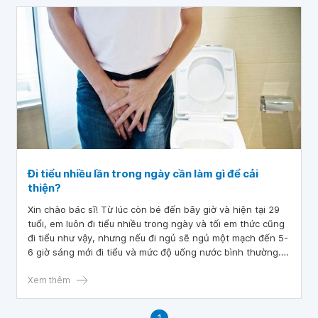
Đi tiểu nhiều lần trong ngày cần làm gì để cải
thiện?
Xin chào bác sĩ! Từ lúc còn bé đến bây giờ và hiện tại 29
tuổi, em luôn đi tiểu nhiều trong ngày và tối em thức cũng
đi tiểu như vậy, nhưng nếu đi ngủ sẽ ngủ một mạch đến 5-
6 giờ sáng mới đi tiểu và mức độ uống nước bình thường.
Em có đi khám sức khỏe nội soi mọi thứ đều bình thường.
Em nghĩ mình bị bàng quang tăng hoạt, biểu hiện của em
Xem thêm
là uống nhiều nước hay ít nước cũng đi tiểu nhiều lần. Vậy
em có nên uống thuốc bổ thận hay em phải làm gì để cải