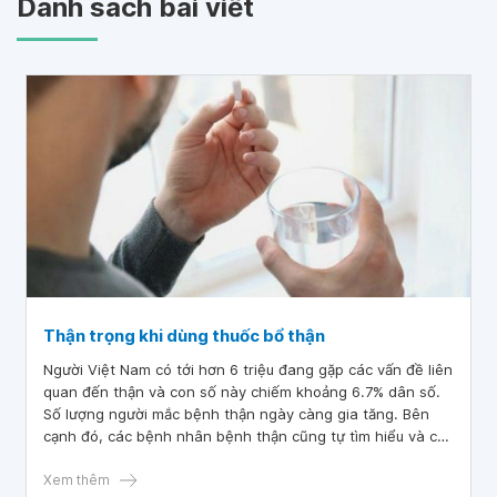
Danh sách bài viết
Thận trọng khi dùng thuốc bổ thận
Người Việt Nam có tới hơn 6 triệu đang gặp các vấn đề liên
quan đến thận và con số này chiếm khoảng 6.7% dân số.
Số lượng người mắc bệnh thận ngày càng gia tăng. Bên
cạnh đó, các bệnh nhân bệnh thận cũng tự tìm hiểu và các
loại thuốc bổ thận để giúp cải thiện tình trạng của thận,
đồng thời giúp tăng cường chức năng của thận. Bài viết sẽ
Xem thêm