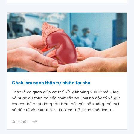
cung cấp thêm các thông tin liên quan đến thuốc bổ thận
Cách làm sạch thận tự nhiên tại nhà
Thận là cơ quan giúp cơ thể xử lý khoảng 200 lít máu, loại
bỏ nước dư thừa và các chất cặn bã, loại bỏ độc tố và giữ
cho cơ thể hoạt động tốt. Nếu thận yếu sẽ không thể loại
bỏ độc tố và chất thải ra khỏi cơ thể, chúng sẽ tích tụ
trong cơ thể và cản trở chức năng bình thường của thận,
gan và các cơ quan khác, dẫn đến kiệt sức, đau dạ dày,
Xem thêm
đau đầu, giữ nước và các vấn đề khác. Đọc thêm để hiểu
hơn về cách làm sạch thận tự nhiên tại nhà giúp thận khỏe