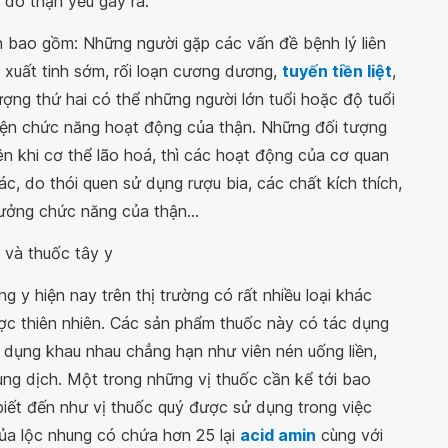
 do thận yếu gây ra.
 bao gồm: Những người gặp các vấn đề bệnh lý liên
 xuất tinh sớm, rối loạn cương dương,
tuyến tiền liệt
,
 tượng thứ hai có thể những người lớn tuổi hoặc độ tuổi
hiện chức năng hoạt động của thận. Những đối tượng
lên khi cơ thể lão hoá, thì các hoạt động của cơ quan
c, do thói quen sử dụng rượu bia, các chất kích thích,
ởng chức năng của thận...
và thuốc tây y
 y hiện nay trên thị trường có rất nhiều loại khác
ợc thiên nhiên. Các sản phẩm thuốc này có tác dụng
 dụng khau nhau chẳng hạn như viên nén uống liền,
g dịch. Một trong những vị thuốc cần kể tới bao
iết đến như vị thuốc quý được sử dụng trong việc
ủa lộc nhung có chứa hơn 25 lại
acid amin
cùng với