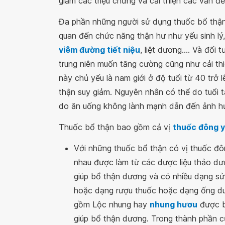
giảm các triệu chứng và cải thiện các vấn đề
Đa phần những người sử dụng thuốc bổ thận
quan đến chức năng thận hư như yếu sinh lý,
viêm đường tiết niệu
, liệt dương.... Và đối
trung niên muốn tăng cường cũng như cải t
này chủ yếu là nam giới ở độ tuổi từ 40 trở 
thận suy giảm. Nguyên nhân có thể do tuổi tá
do ăn uống không lành mạnh dẫn đến ảnh hư
Thuốc bổ thận bao gồm cả vị
thuốc đông y
Với những thuốc bổ thận có vị thuốc đông
nhau được làm từ các dược liệu thảo dư
giúp bổ thận dương và có nhiều dạng sử
hoặc dạng rượu thuốc hoặc dạng ống dun
gồm Lộc nhung hay
nhung hươu
được b
giúp bổ thận dương. Trong thành phần c