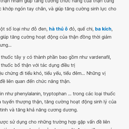
ến thận nhằm giúp tăng cường chức năng của thận cùng
c khớp ngón tay chân, và giúp tăng cường sinh lực cho
một số loại như đỗ đen,
hà thủ ô
đỏ, quế chi,
ba kích
,
g giúp tăng cường hoạt động của thận đồng thời giảm
ưng...
ị thuốc tây y có thành phần bao gồm như vardenafil,
ng thuốc bổ thận với tác dụng điều trị
iệu chứng đi tiểu khó, tiểu yếu, tiểu đêm... Những vị
đề liên quan đến chức năng thận.
 như phenylalanin, tryptophan ... trong các loại thuốc
a tuyến thượng thận, tăng cường hoạt động sinh lý của
 tinh và tăng khả năng cương dương.
ược sử dụng cho những trường hợp gặp vấn đề liên