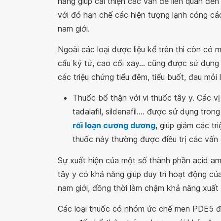
năng giúp cải thiện các vấn đề liên quan đ
với đó hạn chế các hiện tượng lạnh cóng cá
nam giới.
Ngoài các loại dược liệu kể trên thì còn có 
cẩu kỷ tử, cao cối xay... cũng được sử dụn
các triệu chứng tiểu đêm, tiểu buốt, đau mỏi l
Thuốc bổ thận với vi thuốc tây y. Các v
tadalafil, sildenafil.... được sử dụng tro
rối loạn cương dương
, giúp giảm các tr
thuốc này thường được điều trị các vấn 
Sự xuất hiện của một số thành phần acid amin
tây y có khả năng giúp duy trì hoạt động củ
nam giới, đồng thời làm chậm khả năng xuất
Các loại thuốc có nhóm ức chế men PDE5 đ