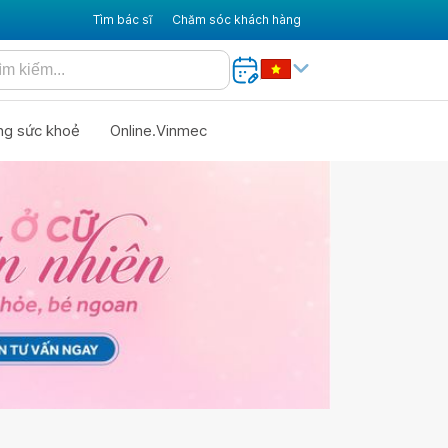
Tìm bác sĩ
Chăm sóc khách hàng
ng sức khoẻ
Online.Vinmec