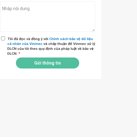
Tôi đã đọc và đồng ý với
Chính sách bảo vệ dữ liệu
cá nhân của Vinmec
và chấp thuận để Vinmec xử lý
DLCN của tôi theo quy định của pháp luật về bảo vệ
DLCN.
*
Gửi thông tin