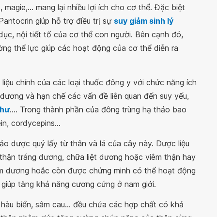
magie,... mang lại nhiều lợi ích cho cơ thể. Đặc biệt
ntocrin giúp hỗ trợ điều trị sự
suy giảm sinh lý
dục, nội tiết tố của cơ thể con người. Bên cạnh đó,
ờng thể lực giúp các hoạt động của cơ thể diễn ra
iệu chính của các loại thuốc đông y với chức năng ích
ng dương và hạn chế các vấn đề liên quan đến suy yếu,
 hư
.... Trong thành phần của đông trùng hạ thảo bao
n, cordycepins...
o dược quý lấy từ thân và lá của cây này. Dược liệu
thận tráng dương, chữa liệt dương hoặc viêm thận hay
 dâm dương hoắc còn được chứng minh có thể hoạt động
 giúp tăng khả năng cương cứng ở nam giới.
 hàu biển, sâm cau... đều chứa các hợp chất có khả