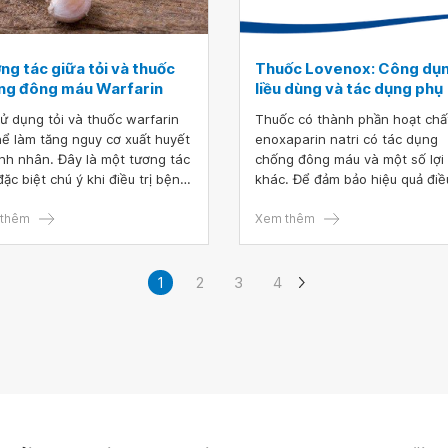
ng tác giữa tỏi và thuốc
Thuốc Lovenox: Công dụn
ng đông máu Warfarin
liều dùng và tác dụng phụ
sử dụng tỏi và thuốc warfarin
Thuốc có thành phần hoạt chất
hể làm tăng nguy cơ xuất huyết
enoxaparin natri có tác dụng
nh nhân. Đây là một tương tác
chống đông máu và một số lợi 
ặc biệt chú ý khi điều trị bệnh.
khác. Để đảm bảo hiệu quả điều
tỏi và thuốc kháng đông máu
người bệnh cần tuân theo đún
arin tương tác với nhau như
thêm
hướng dẫn của bác sĩ, dược sĩ
Xem thêm
nào?
vấn sử dụng thuốc.
1
2
3
4