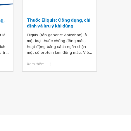
g,
Thuốc Eliquis: Công dụng, chỉ
định và lưu ý khi dùng
 là
Eliquis (tên generic: Apixaban) là
một loại thuốc chống đông máu,
ích
hoạt động bằng cách ngăn chặn
 trị,
một số protein làm đông máu. Viên
g
nén Eliquis 2,5 mg thường có màu
 tư
vàng, hình tròn, được in chìm hai
Xem thêm
mặt với ký hiệu "893" và "2 1/2".