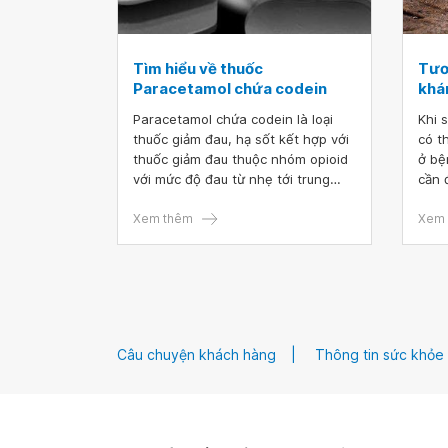
Tìm hiểu về thuốc
Tươ
Paracetamol chứa codein
khá
Paracetamol chứa codein là loại
Khi 
thuốc giảm đau, hạ sốt kết hợp với
có t
thuốc giảm đau thuộc nhóm opioid
ở bệ
với mức độ đau từ nhẹ tới trung
cần đ
bình. Bác sĩ có thể kê đơn cho
Vậy 
bệnh nhân sử dụng để điều trị
Xem thêm
Warf
Xem 
nhiều tình trạng khác. Cùng tìm
thế 
hiểu về thuốc Paracetamol chứa
codein để sử dụng thuốc 1 cách
hiệu quả nhất.
Câu chuyện khách hàng
Thông tin sức khỏe