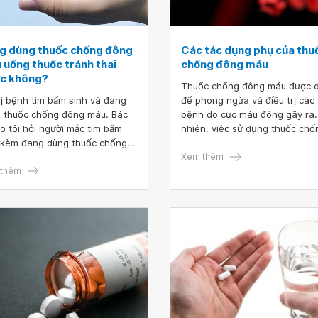
g dùng thuốc chống đông
Các tác dụng phụ của thu
 uống thuốc tránh thai
chống đông máu
c không?
Thuốc chống đông máu được 
bị bệnh tim bẩm sinh và đang
để phòng ngừa và điều trị các
 thuốc chống đông máu. Bác
bệnh do cục máu đông gây ra.
ho tôi hỏi người mắc tim bẩm
nhiên, việc sử dụng thuốc chố
 kèm đang dùng thuốc chống
cục máu đông có nhiều điều ph
 máu uống thuốc tránh thai
lưu ý. Bác sĩ và người bệnh cầ
Xem thêm
 không? Cảm ơn bác sĩ tư vấn.
thêm
thường xuyên theo dõi chặt c
các dấu hiệu để xử trí kịp thời
những tác dụng phụ của thuố
chống đông máu gây ra.