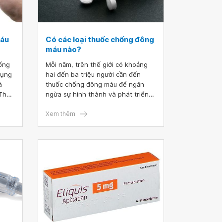
máu
Có các loại thuốc chống đông
máu nào?
hống
Mỗi năm, trên thế giới có khoảng
dụng
hai đến ba triệu người cần đến
à
thuốc chống đông máu để ngăn
 Theo
ngừa sự hình thành và phát triển
các cục máu đông, từ đó phòng
một
tránh nguy cơ đau tim, đột quỵ và
Xem thêm
 ngừa
các hậu quả khác do đông máu gây
thậm
ra. Để lựa chọn loại thuốc chống
g
đông máu phù hợp, hãy cùng tìm
hiểu về các loại thuốc chống đông
ững
máu và lợi ích - nguy cơ khi sử
dụng thuốc.