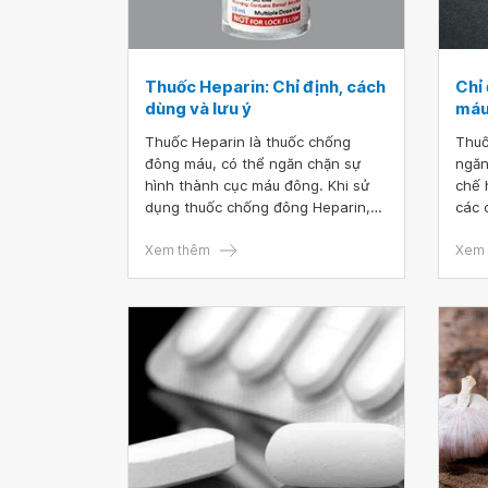
Thuốc Heparin: Chỉ định, cách
Chỉ
dùng và lưu ý
má
Thuốc Heparin là thuốc chống
Thuố
đông máu, có thể ngăn chặn sự
ngăn
hình thành cục máu đông. Khi sử
chế 
dụng thuốc chống đông Heparin,
các 
bệnh nhân cần tuyệt đối tuân thủ
lớn 
theo chỉ định của bác sĩ để tránh
Xem thêm
động
Xem 
gặp phải những tác dụng phụ
thể 
không mong muốn.
và t
dụng
tuân
đạt 