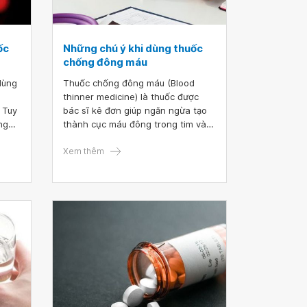
ốc
Những chú ý khi dùng thuốc
chống đông máu
dùng
Thuốc chống đông máu (Blood
thinner medicine) là thuốc được
 Tuy
bác sĩ kê đơn giúp ngăn ngừa tạo
ng
thành cục máu đông trong tim và
ải
trong lòng mạch máu, tránh được
n
những biến cố như nhồi máu, đột
Xem thêm
hẽ
quỵ. Nhưng các thuốc này có thể
làm cho bạn khó cầm máu khi bị
c
chảy máu, các vết thương có thể
trở nên trầm trọng hơn, thậm chí
đe dọa tính mạng. Vậy nếu bạn
đang dùng các thuốc này nên chú
ý.