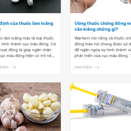
 định của thuốc làm loãng
Uống thuốc chống đông 
u
cần kiêng những gì?
c làm loãng máu là loại thuốc
Warfarin nói riêng và thuốc c
 hình thành cục máu đông. Cơ
đông máu nói chung được sử 
hoạt động là giúp ngăn chặn
để ngăn ngừa sự hình thành v
cục máu đông hiện có trở nên
phát triển của cục máu đông.
hơn. Các cục máu đông trong
đó, chế độ ăn cho người uống
 mạch, tĩnh mạch và tim có
thêm
thuốc chống đông máu đóng 
Xem thêm
gây ra các cơn đau tim, đột quỵ
vai trò quan trọng giúp phòng
ắc nghẽn mạch máu, việc sử
những hậu quả nghiêm trọng, 
 thuốc làm loãng máu cần
chí là tử vong do cục máu đôn
 theo chỉ định của bác sĩ nhằm
gây ra. Vậy những người uống
hiệu quả điều trị bệnh.
thuốc đông máu cần kiêng nh
gì?