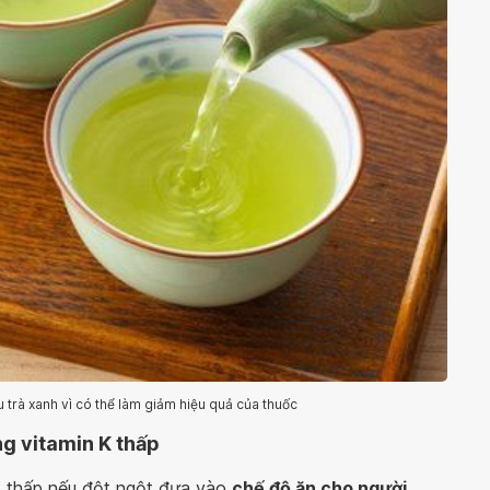
trà xanh vì có thể làm giảm hiệu quả của thuốc
g vitamin K thấp
 K thấp nếu đột ngột đưa vào
chế độ ăn cho người