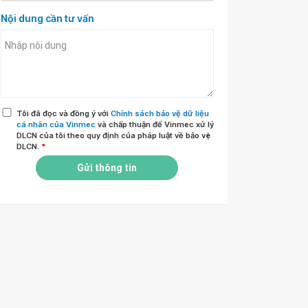
Nội dung cần tư vấn
Tôi đã đọc và đồng ý với
Chính sách bảo vệ dữ liệu
cá nhân của Vinmec
và chấp thuận để Vinmec xử lý
DLCN của tôi theo quy định của pháp luật về bảo vệ
DLCN.
*
Gửi thông tin