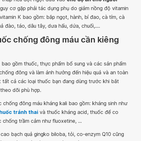
guy cơ gặp phải tác dụng phụ do giảm nồng độ vitamin
t vitamin K bao gồm: bắp ngọt, hành, bí đao, cà tím, cà
ả đào, táo, dâu tây, dưa hấu, dứa, chuối,....
huốc chống đông máu cần kiêng
c bao gồm thuốc, thực phẩm bổ sung và các sản phẩm
 chống đông và làm ảnh hưởng đến hiệu quả và an toàn
t tất cả các loại thuốc bạn đang dùng trước khi bắt
theo dõi phù hợp.
ốc chống đông máu kháng kali bao gồm: kháng sinh như
huốc tránh thai
và thuốc kháng acid, thuốc để co
c chống trầm cảm như fluoxetine, ...
ao bạch quả gingko biloba, tỏi, co-enzym Q10 cũng