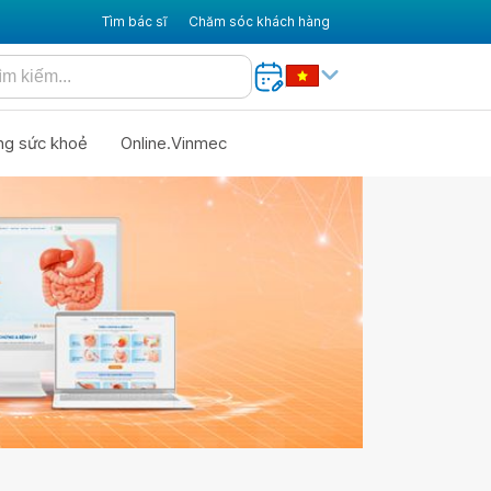
Tìm bác sĩ
Chăm sóc khách hàng
ng sức khoẻ
Online.Vinmec