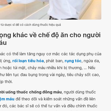
 từ dược sĩ để có cách dùng thuốc hiệu quả
rọng khác về chế độ ăn cho người
áu
hác có thể làm tăng nguy cơ mắc các tác dụng phụ của
dị ứng,
rối loạn tiêu hóa
, phát ban,
rụng tóc
, ngứa da,
 hoặc túi mật, chảy máu nhiều khi bị thương, ... Nếu
ư liên tục đau bụng trong vài ngày, tiêu chảy sốt cao,
p thời.
ười uống thuốc chống đông máu
, người dùng thuốc
iệm máu
để theo dõi và kiểm soát những vấn đề liên
 đó, các bác sĩ sẽ có thể tư vấn và điều chỉnh thuốc