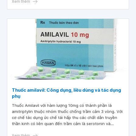
khác, khi sử dụng bệnh nhân cần hết sức lưu ý các tác
Xem thêm
dụng phụ của thuốc chống trầm cảm 3 vòng
Thuốc amilavil: Công dụng, liều dùng và tác dụng
phụ
Thuốc Amilavil với hàm lượng 10mg có thành phần là
amitriptylin thuộc nhóm thuốc chống trầm cảm 3 vòng. Với
cơ chế tác dụng ức chế tái hấp thu các chất dẫn truyền
thần kinh có liên quan đến trầm cảm là serotonin và
norepinephrine ở não, thuốc được chỉ định để điều trị các
vấn đề tâm lý như trầm cảm và lo âu. Ngoài ra thuốc cũng
Xem thêm