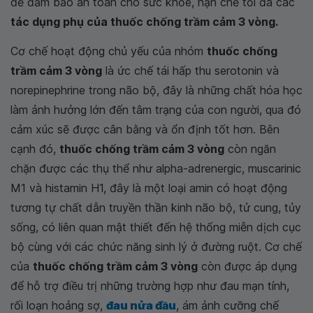
để đảm bảo an toàn cho sức khỏe, hạn chế tối đa các
tác dụng phụ của thuốc chống trầm cảm 3 vòng.
Cơ chế hoạt động chủ yếu của nhóm
thuốc chống
trầm cảm 3 vòng
là ức chế tái hấp thu serotonin và
norepinephrine trong não bộ, đây là những chất hóa học
làm ảnh hưởng lớn đến tâm trạng của con người, qua đó
cảm xúc sẽ được cân bằng và ổn định tốt hơn. Bên
cạnh đó,
thuốc chống trầm cảm 3 vòng
còn ngăn
chặn được các thụ thể như alpha-adrenergic, muscarinic
M1 và histamin H1, đây là một loại amin có hoạt động
tương tự chất dẫn truyền thần kinh não bộ, tử cung, tủy
sống, có liên quan mật thiết đến hệ thống miễn dịch cục
bộ cùng với các chức năng sinh lý ở đường ruột. Cơ chế
của
thuốc chống trầm cảm 3 vòng
còn được áp dụng
để hỗ trợ điều trị những trường hợp như đau mạn tính,
rối loạn hoảng sợ,
đau nửa đầu
, ám ảnh cưỡng chế