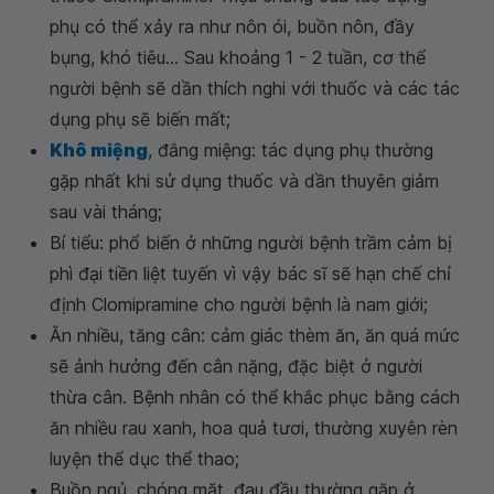
phụ có thể xảy ra như nôn ói, buồn nôn, đầy
bụng, khó tiêu... Sau khoảng 1 - 2 tuần, cơ thể
người bệnh sẽ dần thích nghi với thuốc và các tác
dụng phụ sẽ biến mất;
Khô miệng
, đắng miệng: tác dụng phụ thường
gặp nhất khi sử dụng thuốc và dần thuyên giảm
sau vài tháng;
Bí tiểu: phổ biến ở những người bệnh trầm cảm bị
phì đại tiền liệt tuyến vì vậy bác sĩ sẽ hạn chế chỉ
định Clomipramine cho người bệnh là nam giới;
Ăn nhiều, tăng cân: cảm giác thèm ăn, ăn quá mức
sẽ ảnh hưởng đến cân nặng, đặc biệt ở người
thừa cân. Bệnh nhân có thể khắc phục bằng cách
ăn nhiều rau xanh, hoa quả tươi, thường xuyên rèn
luyện thể dục thể thao;
Buồn ngủ, chóng mặt, đau đầu thường gặp ở