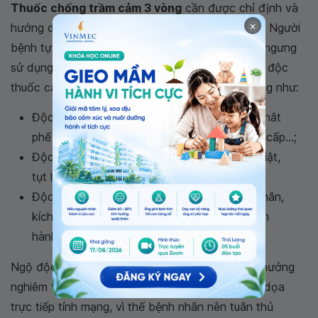
Thuốc chống trầm cảm 3 vòng
cần được chỉ định và
×
hướng dẫn của bác sĩ mới có thể sử dụng được. Người
bệnh tự ý mua thuốc hoặc tăng/giảm liều lượng, ngưng
sử dụng đột ngột có thể dẫn đến tình trạng ngộ độc
thuốc cấp tính, biến chuyển nhanh, khó tiên lượng như:
Độc trên hệ hô hấp: tăng gánh thể tích, co thắt
phế quản, nhiễm trùng phổi, tổn thương phổi cấp...;
Độc trên hệ tim mạch: rối loạn nhịp tim, co giật,
tụt huyết áp, kẹt thể tích, giảm oxy máu...;
Độc hệ thần kinh trung ương: Co giật toàn thân,
kích động, ảo giác, hôn mê, mê sảng, rối loạn
hành vi, ngủ lịm...;
Ngộ độc thuốc chống trầm cảm 3 vòng sẽ ảnh hưởng
nghiêm trọng đến sức khỏe, thậm chí có thể đe dọa
trực tiếp tính mạng, vì thế bệnh nhân nên tuân thủ