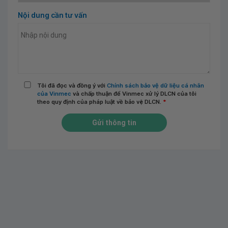
Nội dung cần tư vấn
Tôi đã đọc và đồng ý với
Chính sách bảo vệ dữ liệu cá nhân
của Vinmec
và chấp thuận để Vinmec xử lý DLCN của tôi
theo quy định của pháp luật về bảo vệ DLCN.
*
Gửi thông tin