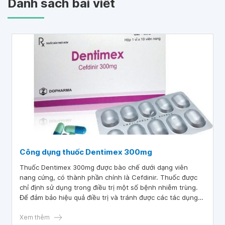
Danh sách bài viết
Công dụng thuốc Dentimex 300mg
Thuốc Dentimex 300mg được bào chế dưới dạng viên
nang cứng, có thành phần chính là Cefdinir. Thuốc được
chỉ định sử dụng trong điều trị một số bệnh nhiễm trùng.
Để đảm bảo hiệu quả điều trị và tránh được các tác dụng
phụ, người bệnh cần dùng thuốc theo đơn hoặc nhờ sự tư
vấn của bác sĩ, dược sĩ chuyên môn.
Xem thêm