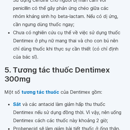
Sử dụng Cefdinir cho người bị mẫn cảm với
penicillin có thể gây phản ứng chéo giữa các
nhóm kháng sinh họ beta-lactam. Nếu có dị ứng,
cần ngưng dùng thuốc ngay;
Chưa có nghiên cứu cụ thể về việc sử dụng thuốc
Dentimex ở phụ nữ mang thai và cho con bú nên
chỉ dùng thuốc khi thực sự cần thiết (có chỉ định
của bác sĩ).
5. Tương tác thuốc Dentimex
300mg
Một số
tương tác thuốc
của Dentimex gồm:
Sắt
và các antacid làm giảm hấp thu thuốc
Dentimex nếu sử dụng đồng thời. Vì vậy, nên uống
Dentimex cách các thuốc này khoảng 2 giờ;
Probenecid sẽ làm giảm bài tiết thuốc ở ống thận.