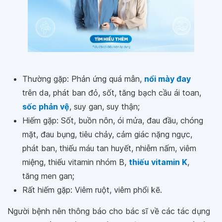
Thường gặp: Phản ứng quá mẫn,
nổi mày đay
trên da, phát ban đỏ, sốt, tăng bạch cầu ái toan,
sốc phản vệ
, suy gan, suy thận;
Hiếm gặp: Sốt, buồn nôn, ói mửa, đau đầu, chóng
mặt, đau bụng, tiêu chảy, cảm giác nặng ngực,
phát ban, thiếu máu tan huyết, nhiễm nấm, viêm
miệng, thiếu vitamin nhóm B,
thiếu vitamin K
,
tăng men gan;
Rất hiếm gặp: Viêm ruột, viêm phổi kẽ.
Người bệnh nên thông báo cho bác sĩ về các tác dụng