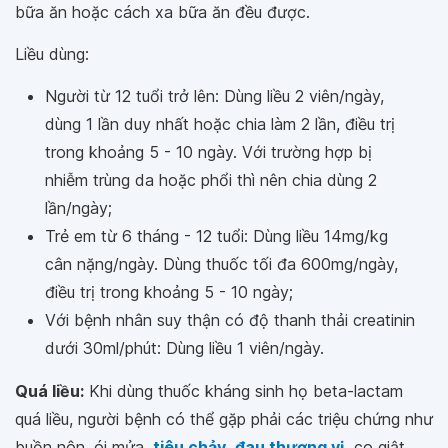
bữa ăn hoặc cách xa bữa ăn đều được.
Liều dùng:
Người từ 12 tuổi trở lên: Dùng liều 2 viên/ngày,
dùng 1 lần duy nhất hoặc chia làm 2 lần, điều trị
trong khoảng 5 - 10 ngày. Với trường hợp bị
nhiễm trùng da hoặc phổi thì nên chia dùng 2
lần/ngày;
Trẻ em từ 6 tháng - 12 tuổi: Dùng liều 14mg/kg
cân nặng/ngày. Dùng thuốc tối đa 600mg/ngày,
điều trị trong khoảng 5 - 10 ngày;
Với bệnh nhân suy thận có độ thanh thải creatinin
dưới 30ml/phút: Dùng liều 1 viên/ngày.
Quá liều:
Khi dùng thuốc kháng sinh họ beta-lactam
quá liều, người bệnh có thể gặp phải các triệu chứng như
buồn nôn, ói mửa,
tiêu chảy
,
đau thượng vị
,
co giật,...