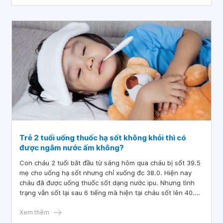
Trẻ 2 tuổi uống thuốc hạ sốt không khỏi thì có
được ngâm nước ấm không?
Con cháu 2 tuổi bắt đầu từ sáng hôm qua cháu bị sốt 39.5
mẹ cho uống hạ sốt nhưng chỉ xuống đc 38.0. Hiện nay
cháu đã được uống thuốc sốt dạng nước ipu. Nhưng tình
trạng vẫn sốt lại sau 6 tiếng mà hiện tại cháu sốt lên 40.2.
Em muốn hỏi khi cháu sốt cao vậy thả ngâm nước ấm được
không ạ
Xem thêm