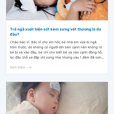
Trẻ ngã xuất hiện sốt kèm sưng vết thương là do
đâu?
Chào bác sĩ. Bác sĩ cho em hỏi, bé nhà em vừa bị ngã
hôm trước, do không có người lớn bên cạnh nên không rõ
bé bị va vào đâu, bé chỉ cho biết bé va vào cạnh đồng hồ,
lúc đầu chỗ va đập chỉ sưng nhẹ nhưng sau 1 đêm đã sưng
rất to và bé có biểu hiện quấy khóc, sốt 38,6 độ.
Xem thêm