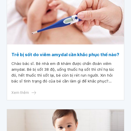
Trẻ bị sốt do viêm amydal cần khắc phục thế nào?
Chào bác sĩ. Bé nhà em đi khám được chẩn đoán viêm
amydal. Bé bị sốt 38 độ, uống thuốc hạ sốt thì chỉ hạ lúc
đó, hết thuốc thì sốt lại, bé còn bị rét run người. Xin hỏi
bác sĩ tình trạng đó của bé cần làm gì để khắc phục?
Mong bác sĩ tư vấn giúp em, cảm ơn bác sĩ.
Xem thêm