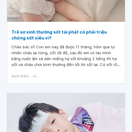
Trẻ sơ sinh thường sốt tái phát có phải triệu
chứng sốt siêu vi?
Chào bác sĩ! Con em nay đã được 11 tháng, hôm qua tự
nhiên cháu lại nóng, sốt 38 độ, sau đó em có lau mình
bằng nước ấm và dán miếng hạ sốt khoảng 2 tiếng thì hạ
sốt và cháu chơi bình thường đến tối thì sốt lại. Cứ sốt rồi
hạ rồi sốt lại hôm qua đến tối nay vẫn chưa khỏi.
Xem thêm