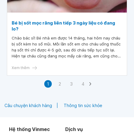
Bé bị sốt mọc răng liên tiếp 3 ngày liệu có đang
lo?
Chào bác sĩ! Bé nhà em được 14 tháng, hai hôm nay cháu
bị sốt kèm ho sổ mũi. Mỗi lần sốt em cho cháu uống thuốc
hạ sốt thì chỉ được 4-5 giờ, sau đó cháu tiếp tục sốt lại.
Hiện tại cháu cũng đang mọc mấy cái răng, em cũng cho
cháu đi khám rồi nhưng em vẫn còn lo ngại tại sao cháu cứ
sốt liên tục như vậy.
Xem thêm
1
2
3
4
Câu chuyện khách hàng
Thông tin sức khỏe
Hệ thống Vinmec
Dịch vụ