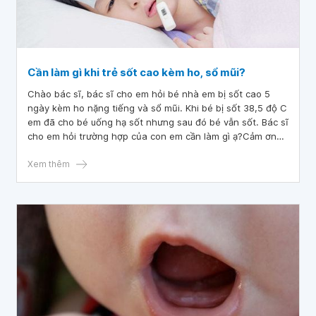
Cần làm gì khi trẻ sốt cao kèm ho, sổ mũi?
Chào bác sĩ, bác sĩ cho em hỏi bé nhà em bị sốt cao 5
ngày kèm ho nặng tiếng và sổ mũi. Khi bé bị sốt 38,5 độ C
em đã cho bé uống hạ sốt nhưng sau đó bé vẫn sốt. Bác sĩ
cho em hỏi trường hợp của con em cần làm gì ạ?Cảm ơn
bác sĩ dã tư vấn.
Xem thêm