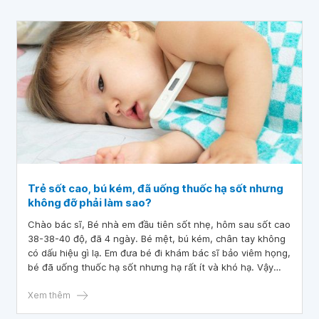
đến 38,5 độ. Cháu có cho uống thuốc hạ sốt dành cho trẻ
nhỏ và dán miếng dán hạ sốt. Thì bé giảm xuống khi thì
37,8 khi lại lên 38 độ ( cháu đo ở hậu môn). Vậy bác sĩ cho
cháu hỏi bé nhà cháu bị ốm sao vậy ạ
Trẻ sốt cao, bú kém, đã uống thuốc hạ sốt nhưng
không đỡ phải làm sao?
Chào bác sĩ, Bé nhà em đầu tiên sốt nhẹ, hôm sau sốt cao
38-38-40 độ, đã 4 ngày. Bé mệt, bú kém, chân tay không
có dấu hiệu gì lạ. Em đưa bé đi khám bác sĩ bảo viêm họng,
bé đã uống thuốc hạ sốt nhưng hạ rất ít và khó hạ. Vậy
bác sĩ cho em hỏi trẻ sốt cao, bú kém, đã uống thuốc hạ
sốt nhưng không đỡ phải làm sao?
Xem thêm