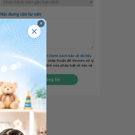
Nội dung cần tư vấn
×
Tôi đã đọc và đồng ý với
Chính sách bảo vệ dữ liệu
cá nhân của Vinmec
và chấp thuận để Vinmec xử lý
DLCN của tôi theo quy định của pháp luật về bảo vệ
DLCN.
*
Gửi thông tin