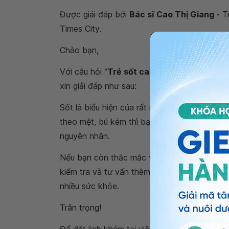
Được giải đáp bởi
Bác sĩ Cao Thị Giang -
Tr
Times City.
Chào bạn,
Với câu hỏi “
Trẻ sốt cao, bú kém, đã uống
xin giải đáp như sau:
Sốt là biểu hiện của rất nhiều tình trạng bệ
theo mệt, bú kém thì bạn nên đưa bé đến cá
nguyên nhân.
Nếu bạn còn thắc mắc về
trẻ sốt cao
, bạn
kiểm tra và tư vấn thêm. Cảm ơn bạn đã tin
nhiều sức khỏe.
Trân trọng!