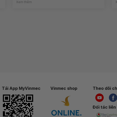
Xem thêm
Tải App MyVinmec
Vinmec shop
Theo dõi ch
Đối tác liên