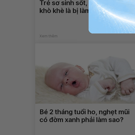
Trẻ sơ sinh sốt, ngạt mũi, đờm
khò khè là bị làm sao?
Xem thêm
Bé 2 tháng tuổi ho, nghẹt mũi
có đờm xanh phải làm sao?