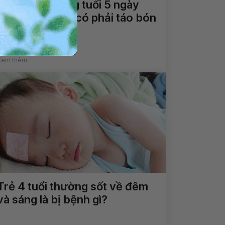
Trẻ gần 4 tháng tuổi 5 ngày
không đi ngoài có phải táo bón
không?
Xem thêm
Trẻ 4 tuổi thường sốt về đêm
và sáng là bị bệnh gì?