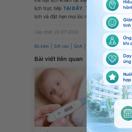
Để đặt lịch khám tại viện, Quý khách vui lò
lịch trực tiếp
TẠI ĐÂY
. Tải và đặt lịch khám
lịch và đặt hẹn mọi lúc mọi nơi ngay trên ứn
Cập nhật: 22-07-2024
Bú kém
Sốt cao
QnA
Viêm họng
Nhi
Trẻ
Bài viết liên quan