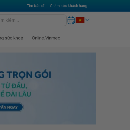
Tìm bác sĩ
Chăm sóc khách hàng
ng sức khoẻ
Online.Vinmec