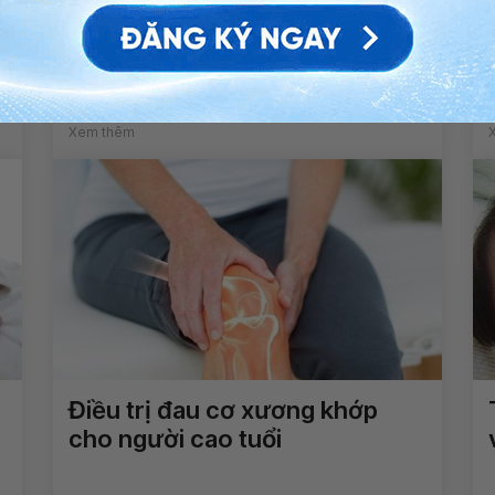
Các cách cải thiện triệu chứng
hậu COVID-19
Xem thêm
Điều trị đau cơ xương khớp
cho người cao tuổi