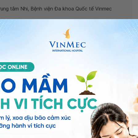
ung tâm Nhi, Bệnh viện Đa khoa Quốc tế Vinmec
 thuốc hạ sốt nhưng không đỡ phải làm sao?
”, bác sĩ
nh lý. Nếu bé nhà bạn 8 tháng tuổi và đã sốt 4 ngày kèm
c cơ sở y tế để các bác sĩ khám làm xét nghiệm tìm
 có thể đến bệnh viện thuộc
Hệ thống Y tế Vinmec
để
 tưởng và gửi câu hỏi đến Vinmec. Chúc bạn có thật