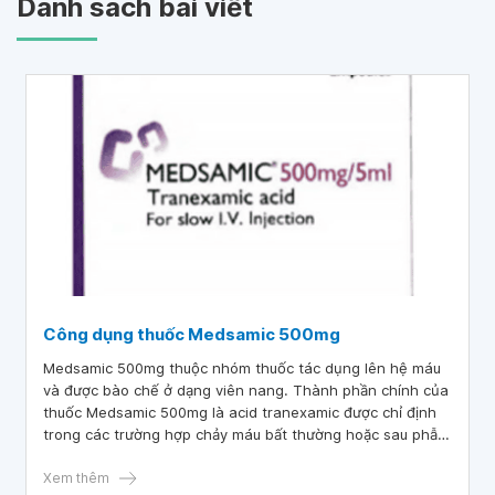
Danh sách bài viết
Công dụng thuốc Medsamic 500mg
Medsamic 500mg thuộc nhóm thuốc tác dụng lên hệ máu
và được bào chế ở dạng viên nang. Thành phần chính của
thuốc Medsamic 500mg là acid tranexamic được chỉ định
trong các trường hợp chảy máu bất thường hoặc sau phẫu
thuật, đa kinh, chảy máu trong bệnh lý tiền liệt tuyến...
Medsamic 500mg có thể gây ra một số tác dụng phụ
Xem thêm