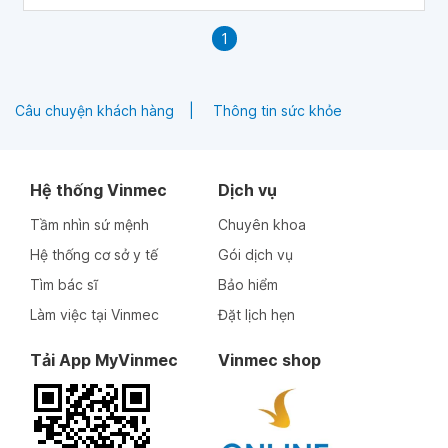
không mong muốn, vì vậy trước khi sử dụng người bệnh
cần tư vấn bác sĩ.
1
Câu chuyện khách hàng
Thông tin sức khỏe
Hệ thống Vinmec
Dịch vụ
Tầm nhìn sứ mệnh
Chuyên khoa
Hệ thống cơ sở y tế
Gói dịch vụ
Tìm bác sĩ
Bảo hiểm
Làm việc tại Vinmec
Đặt lịch hẹn
Tải App MyVinmec
Vinmec shop