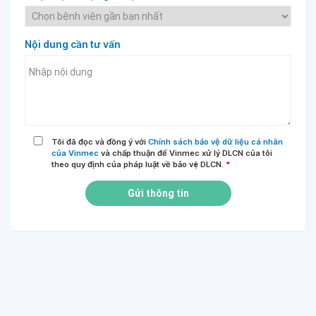
Nội dung cần tư vấn
Tôi đã đọc và đồng ý với
Chính sách bảo vệ dữ liệu cá nhân
của Vinmec
và chấp thuận để Vinmec xử lý DLCN của tôi
theo quy định của pháp luật về bảo vệ DLCN.
*
Gửi thông tin