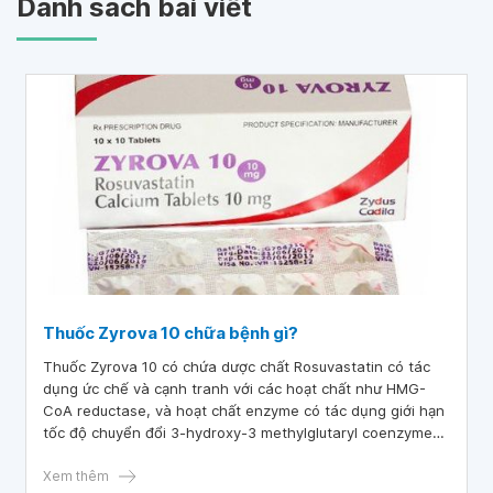
Danh sách bài viết
Thuốc Zyrova 10 chữa bệnh gì?
Thuốc Zyrova 10 có chứa dược chất Rosuvastatin có tác
dụng ức chế và cạnh tranh với các hoạt chất như HMG-
CoA reductase, và hoạt chất enzyme có tác dụng giới hạn
tốc độ chuyển đổi 3-hydroxy-3 methylglutaryl coenzyme
coenzyme A thành mevalonate - tiền chất của cholesterol.
Thuốc zyrova 10 hoạt động chính ở gan và giúp giảm
Xem thêm