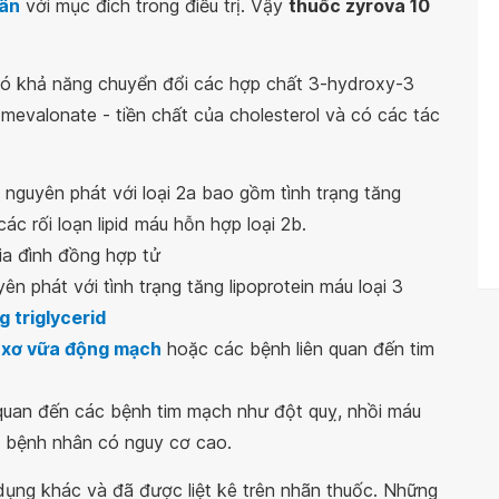
cân
với mục đích trong điều trị. Vậy
thuốc zyrova 10
có khả năng chuyển đổi các hợp chất 3-hydroxy-3
evalonate - tiền chất của cholesterol và có các tác
nguyên phát với loại 2a bao gồm tình trạng tăng
ác rối loạn lipid máu hỗn hợp loại 2b.
gia đình đồng hợp tử
yên phát với tình trạng tăng lipoprotein máu loại 3
g triglycerid
 xơ vữa động mạch
hoặc các bệnh liên quan đến tim
 quan đến các bệnh tim mạch như đột quỵ, nhồi máu
g bệnh nhân có nguy cơ cao.
ụng khác và đã được liệt kê trên nhãn thuốc. Những