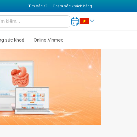
Tìm bác sĩ
Chăm sóc khách hàng
ng sức khoẻ
Online.Vinmec