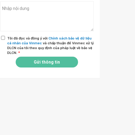
Tôi đã đọc và đồng ý với
Chính sách bảo vệ dữ liệu
cá nhân của Vinmec
và chấp thuận để Vinmec xử lý
DLCN của tôi theo quy định của pháp luật về bảo vệ
DLCN.
*
Gửi thông tin