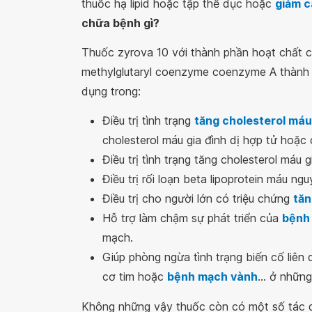
thuốc hạ lipid hoặc tập thể dục hoặc
giảm 
chữa bệnh gì?
Thuốc zyrova 10 với thành phần hoạt chất 
methylglutaryl coenzyme coenzyme A thành m
dụng trong:
Điều trị tình trạng
tăng cholesterol máu
cholesterol máu gia đình dị hợp tử hoặc c
Điều trị tình trạng tăng cholesterol máu 
Điều trị rối loạn beta lipoprotein máu ngu
Điều trị cho người lớn có triệu chứng
tăn
Hỗ trợ làm chậm sự phát triển của
bệnh
mạch.
Giúp phòng ngừa tình trạng biến cố liên
cơ tim hoặc
bệnh mạch vành
... ở nhữn
Không những vậy thuốc còn có một số tác d