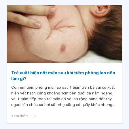
Trẻ xuất hiện nốt mẩn sau khi tiêm phòng lao nên
làm gì?
Con em tiêm phòng mũi lao sau 1 tuần trên bả vai có xuất
hiện vết hạch cứng khoảng 1cm bên dưới da nằm ngang
vai 1 tuần tiếp theo thì mẩn đỏ và lan rộng bằng đốt tay
người lớn cháu có hơi sốt nhẹ cũng có quấy khóc nhưng
không nhiều. Hôm nay thì nốt mẩn đó đang dần có mủ ạ.
Vậy xin hỏi bác sĩ trẻ xuất hiện nốt mẩn sau khi tiêm
Xem thêm
phòng lao nên làm gì? Cảm ơn bác sĩ tư vấn.