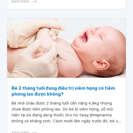
bác sĩ sẽ giải đáp giúp em ạ.
Xem thêm
Bé 2 tháng tuổi đang điều trị viêm họng có tiêm
phòng lao được không?
Bé nhà cháu được 2 tháng tuổi cân nặng 4,8kg nhưng
chưa được tiêm phòng lao. Do bé bị viêm họng, sổ mũi
hiện tại bé đang dùng thuốc Siro ho 1way Bimipharma
không có kháng sinh. Cách mười lăm ngày trước đó, bé có
dùng thuốc kháng sinh. Bác sĩ cho cháu hỏi bé 2 tháng
tuổi đang điều trị viêm họng có tiêm phòng lao được
Xem thêm