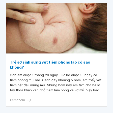
Trẻ sơ sinh sưng vết tiêm phòng lao có sao
không?
Con em được 1 tháng 20 ngày. Lúc bé được 15 ngày có
tiêm phòng mũi lao. Cách đây khoảng 5 hôm, em thấy vết
tiêm bắt đầu mưng mủ. Nhưng hôm nay em tắm cho bé lỡ
tay thoa khăn vào chỗ tiêm làm bong và vỡ mủ. Vậy bác sĩ
cho em hỏi trẻ sơ sinh sưng vết tiêm phòng lao có sao
không? Mũi tiêm có tác dụng nữa không? Em cảm ơn.
Xem thêm