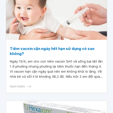
Tiêm vacxin cận ngày hết hạn sử dụng có sao
không?
Ngày 15/4, em cho con tiêm vacxin 5in1 và uống bại liệt lần
1 ở phường nhưng phường lại tiêm thuốc hạn đến tháng 4.
Vì vacxin hạn cận ngày quá nên em không khỏi lo lắng. Về
nhà bé cứ sốt li bì khoảng 38,2 độ. Nếu mũi 2 em đổi qua
tiêm 6in1 thì có được không . Tiêm vacxin cận ngày hết
hạn sử dụng có sao không .
Xem thêm