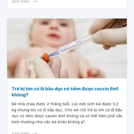
và 5in1 cách nhau 10 ngày có ảnh hưởng gì không ạ?
Xem thêm
Trẻ bị tim có lỗ bầu dục có tiêm được vacxin 6in1
không?
Bé nhà cháu được 2 tháng tuổi. Lúc mới sinh bé được 3,2
kg nhưng tim có lỗ bầu dục. Cho em hỏi trẻ bị tim có lỗ bầu
dục có tiêm được vacxin 6in1 không và có thể tiêm phế cầu
bình thường như các bé khác không ạ?
Xem thêm