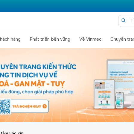
hách hàng
Phát triển bền vững
Về Vinmec
Chuyên tra
 tâm vắc xin