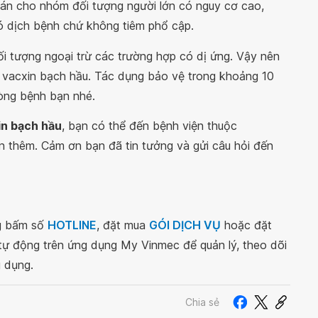
ván cho nhóm đối tượng người lớn có nguy cơ cao,
có dịch bệnh chứ không tiêm phổ cập.
i tượng ngoại trừ các trường hợp có dị ứng. Vậy nên
êm vacxin bạch hầu. Tác dụng bảo vệ trong khoảng 10
òng bệnh bạn nhé.
in bạch hầu
, bạn có thể đến bệnh viện thuộc
n thêm. Cảm ơn bạn đã tin tưởng và gửi câu hỏi đến
ng bấm số
HOTLINE
, đặt mua
GÓI DỊCH VỤ
hoặc đặt
 tự động trên ứng dụng My Vinmec để quản lý, theo dõi
g dụng.
Chia sẻ