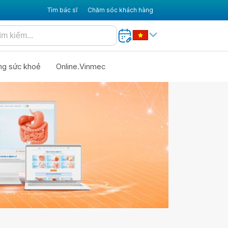
Tìm bác sĩ
Chăm sóc khách hàng
ng sức khoẻ
Online.Vinmec