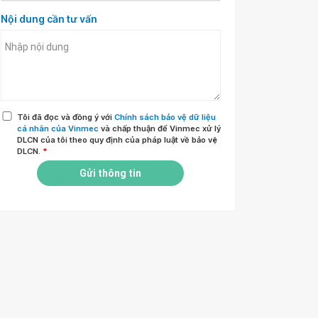
Nội dung cần tư vấn
Tôi đã đọc và đồng ý với
Chính sách bảo vệ dữ liệu
cá nhân của Vinmec
và chấp thuận để Vinmec xử lý
DLCN của tôi theo quy định của pháp luật về bảo vệ
DLCN.
*
Gửi thông tin