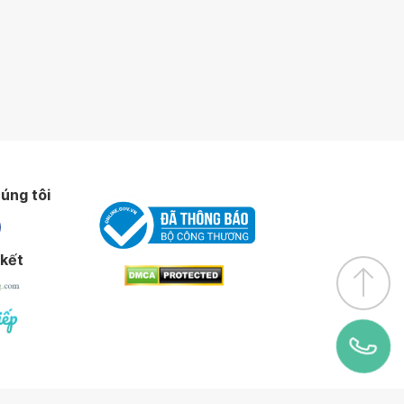
úng tôi
 kết