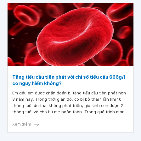
Tăng tiểu cầu tiên phát với chỉ số tiểu cầu 666g/l
có nguy hiểm không?
Em dâu em được chẩn đoán bị tăng tiểu cầu tiên phát hơn
3 năm nay. Trong thời gian đó, có bị bỏ thai 1 lần khi 10
tháng tuổi do thai không phát triển, giờ sinh con được 2
tháng tuổi và cho bú mẹ hoàn toàn. Trong quá trình mang
thai thì xét nghiệm chỉ số tiểu cầu đều khoảng 300g/l, có 3
lần bị ra máu trong thai kỳ, giờ vừa xét nghiệm là 666g/l.
Xem thêm
Bác sĩ cho em hỏi tăng tiểu cầu tiên phát với chỉ số tiểu
cầu 666g/l có nguy hiểm không? Bác sĩ khám có tư vấn