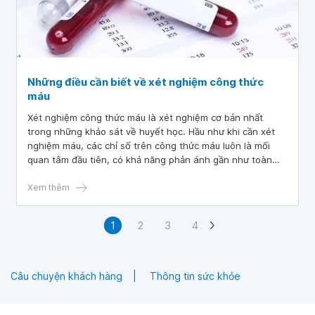
Những điều cần biết về xét nghiệm công thức
máu
Xét nghiệm công thức máu là xét nghiệm cơ bản nhất
trong những khảo sát về huyết học. Hầu như khi cần xét
nghiệm máu, các chỉ số trên công thức máu luôn là mối
quan tâm đầu tiên, có khả năng phản ánh gần như toàn
diện chức năng của các hệ cơ quan. Tuy nhiên, không phải
ai cũng hiểu được nội dung trên tờ giấy trả kết quả xét
Xem thêm
nghiệm này.
1
2
3
4
Câu chuyện khách hàng
Thông tin sức khỏe