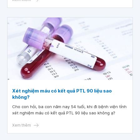
chân nhưng thi thoảng đau ạ. Mong bác sĩ tư vấn giúp em
với ạ, cảm ơn bác sĩ!
Xét nghiệm máu có kết quả PTL 90 liệu sao
không?
Cho con hỏi, ba con năm nay 54 tuổi, khi đi bệnh viện tỉnh
xét nghiệm máu có kết quả PTL 90 liệu sao không ạ?
Xem thêm