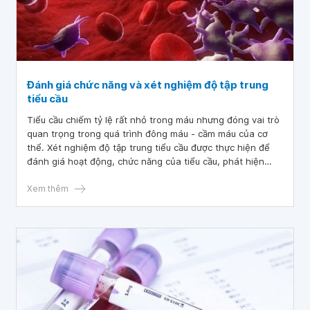
Đánh giá chức năng và xét nghiệm độ tập trung
tiểu cầu
Tiểu cầu chiếm tỷ lệ rất nhỏ trong máu nhưng đóng vai trò
quan trọng trong quá trình đông máu - cầm máu của cơ
thể. Xét nghiệm độ tập trung tiểu cầu được thực hiện để
đánh giá hoạt động, chức năng của tiểu cầu, phát hiện
sớm các bệnh sinh huyết khối động mạch và dự phòng các
tai biến xuất huyết.
Xem thêm