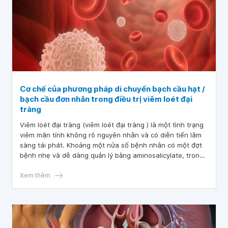
Cơ chế của phương pháp di chuyển bạch cầu hạt /
bạch cầu đơn nhân trong điều trị viêm loét đại
tràng
Viêm loét đại tràng (viêm loét đại tràng ) là một tình trạng
viêm mãn tính không rõ nguyên nhân và có diễn tiến lâm
sàng tái phát. Khoảng một nửa số bệnh nhân có một đợt
bệnh nhẹ và dễ dàng quản lý bằng aminosalicylate, trong
khi nửa còn lại cần ít nhất một đợt corticosteroid uống
hoặc tiêm tĩnh mạch.
Xem thêm