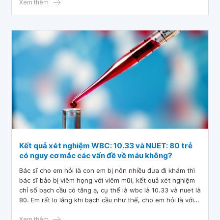
Xem thêm
Kết quả xét nghiệm WBC: 10.33 và NUET: 80 trẻ
có nguy cơ mắc các vấn đề về máu không?
Bác sĩ cho em hỏi là con em bị nôn nhiều đưa đi khám thì
bác sĩ bảo bị viêm họng với viêm mũi, kết quả xét nghiệm
chỉ số bạch cầu có tăng ạ, cụ thể là wbc là 10.33 và nuet là
80. Em rất lo lắng khi bạch cầu như thế, cho em hỏi là với
kết quả xét nghiệm WBC: 10.33 và NUET: 80 trẻ có nguy cơ
mắc các vấn đề về máu không? Khi bé về nhà có kêu đau
Xem thêm