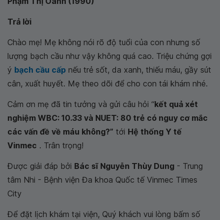
Phạm Thị Oanh (1990)
Trả lời
Chào mẹ! Mẹ không nói rõ độ tuổi của con nhưng số
lượng bạch cầu như vậy không quá cao. Triệu chứng gợi
ý
bạch cầu cấp
nếu trẻ sốt, da xanh, thiếu máu, gầy sút
cân, xuất huyết. Mẹ theo dõi để cho con tái khám nhé.
Cảm ơn mẹ đã tin tưởng và gửi câu hỏi “
kết quả xét
nghiệm WBC: 10.33 và NUET: 80 trẻ có nguy cơ mắc
các vấn đề về máu không?”
tới
Hệ thống Y tế
Vinmec
. Trân trọng!
Được giải đáp bởi
Bác sĩ Nguyễn Thùy Dung
- Trung
tâm Nhi - Bệnh viện Đa khoa Quốc tế Vinmec Times
City
Để đặt lịch khám tại viện, Quý khách vui lòng bấm số