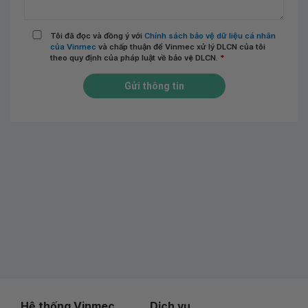
Tôi đã đọc và đồng ý với
Chính sách bảo vệ dữ liệu cá nhân
của Vinmec
và chấp thuận để Vinmec xử lý DLCN của tôi
theo quy định của pháp luật về bảo vệ DLCN.
*
Gửi thông tin
Hệ thống Vinmec
Dịch vụ