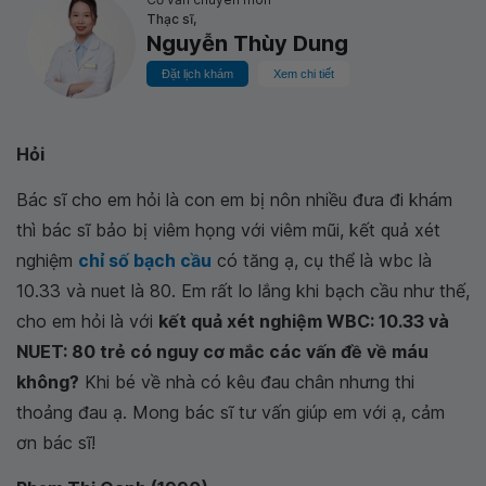
Thạc sĩ,
Nguyễn Thùy Dung
Đặt lịch khám
Xem chi tiết
Hỏi
Bác sĩ cho em hỏi là con em bị nôn nhiều đưa đi khám
thì bác sĩ bảo bị viêm họng với viêm mũi, kết quả xét
nghiệm
chỉ số bạch cầu
có tăng ạ, cụ thể là wbc là
10.33 và nuet là 80. Em rất lo lắng khi bạch cầu như thế,
cho em hỏi là với
kết quả xét nghiệm WBC: 10.33 và
NUET: 80 trẻ có nguy cơ mắc các vấn đề về máu
không?
Khi bé về nhà có kêu đau chân nhưng thi
thoảng đau ạ. Mong bác sĩ tư vấn giúp em với ạ, cảm
ơn bác sĩ!