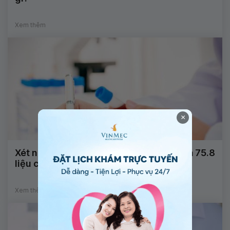
Xem thêm
×
Xét nghiệm Lym% có giá trị 16.8, Gra% là 75.8
liệu có bị sao không?
Xem thêm