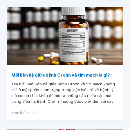
Mối liên hệ giữa bệnh Crohn và tim mạch là gì?
Tìm hiểu mối liên hệ giữa bệnh Crohn và tim mạch không
chỉ là một phần quan trọng trong việc hiểu rõ về bệnh lý
mà còn là chìa khóa để mở ra những cách tiếp cận mới
trong điều trị. Bệnh Crohn thường được biết đến với các
triệu chứng ảnh hưởng đến hệ tiêu hóa, giờ đây cũng đang
được nghiên cứu về tác động của bệnh đối với tim mạch.
Xem thêm