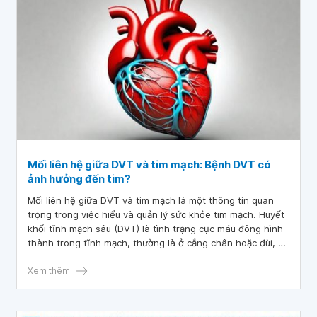
Mối liên hệ giữa DVT và tim mạch: Bệnh DVT có
ảnh hưởng đến tim?
Mối liên hệ giữa DVT và tim mạch là một thông tin quan
trọng trong việc hiểu và quản lý sức khỏe tim mạch. Huyết
khối tĩnh mạch sâu (DVT) là tình trạng cục máu đông hình
thành trong tĩnh mạch, thường là ở cẳng chân hoặc đùi, có
thể gây ra các biến chứng nghiêm trọng cho hệ thống tim
mạch.
Xem thêm