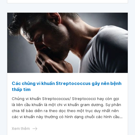
Các chủng vi khuẩn Streptococcus gây nên bệnh
thấp tim
Chủng vi khuẩn Streptococcus/ Streptococci hay còn gọi
là liên cầu khuẩn là một chi vi khuẩn gram dương. Sự phân
chia tế bào diễn ra theo dọc theo một trục duy nhất nên
các vi khuẩn này thường có hình dạng chuỗi các hình cầu
nối tiếp nhau, đó là nguồn gốc của tên tiếng Việt liên cầu
khuẩn.
Xem thêm