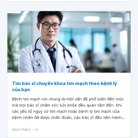
Tìm bác sĩ chuyên khoa tim mạch theo bệnh lý
của bạn
Bệnh tim mạch nói chung là một vấn đề phổ biến đến mức
mà mọi bác sĩ chăm sóc sức khỏe đều quan tâm đến. Khi
các yếu tố nguy cơ tim mạch hoặc bệnh lý tim mạch của
bệnh nhân đã được chẩn đoán, các bác sĩ đều tiến hành
điều trị bệnh tim mạch ngay lập tức, bao gồm việc kê đơn
thuốc hoặc thực hiện can thiệp thay đổi lối sống để ngăn
Xem thêm
ngừa biến chứng hoặc tiến triển của bệnh.