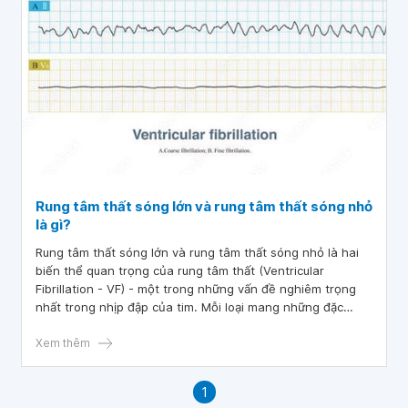
Rung tâm thất sóng lớn và rung tâm thất sóng nhỏ
là gì?
Rung tâm thất sóng lớn và rung tâm thất sóng nhỏ là hai
biến thể quan trọng của rung tâm thất (Ventricular
Fibrillation - VF) - một trong những vấn đề nghiêm trọng
nhất trong nhịp đập của tim. Mỗi loại mang những đặc
điểm riêng biệt về cơ chế hoạt động, ảnh hưởng lên hệ
thống tim mạch, cũng như triệu chứng và hậu quả đối với
Xem thêm
sức khỏe.
1