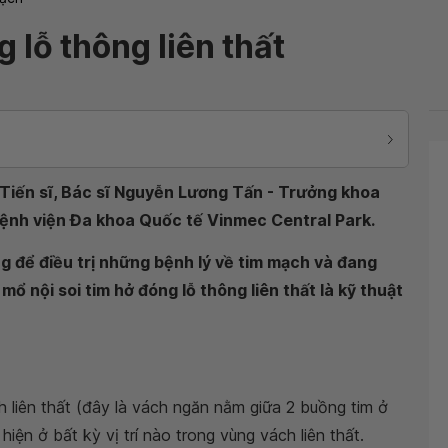
 lỗ thông liên thất
Tiến sĩ, Bác sĩ Nguyễn Lương Tấn - Trưởng khoa
ệnh viện Đa khoa Quốc tế Vinmec Central Park.
g để điều trị những bệnh lý về tim mạch và đang
mổ nội soi tim hở đóng lỗ thông liên thất là kỹ thuật
h liên thất (đây là vách ngăn nằm giữa 2 buồng tim ở
hiện ở bất kỳ vị trí nào trong vùng vách liên thất.