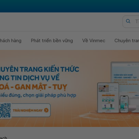
hách hàng
Phát triển bền vững
Về Vinmec
Chuyên tra
ạch