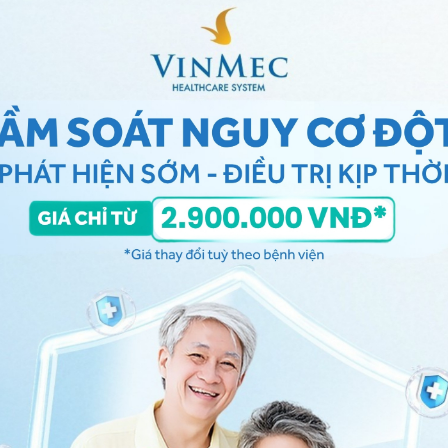
iên thất có thể gây suy tim
ông liên thất
 là do
dị tật bẩm sinh
, rất nhiều trẻ sơ sinh có những lỗ
 sớm vì không gây ra bất kỳ triệu chứng nào cho đến