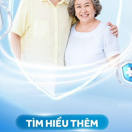
 hệ tư vấn trong 24 giờ.
Số điện thoại
*
ảo vệ dữ liệu cá nhân của Vinmec và chấp thuận để
nh của pháp luật về bảo vệ DLCN.