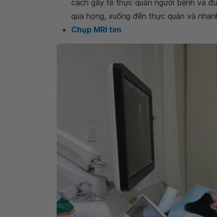
cách gây tê thực quản người bệnh và đư
qua họng, xuống đến thực quản và nhanh
Chụp MRI tim