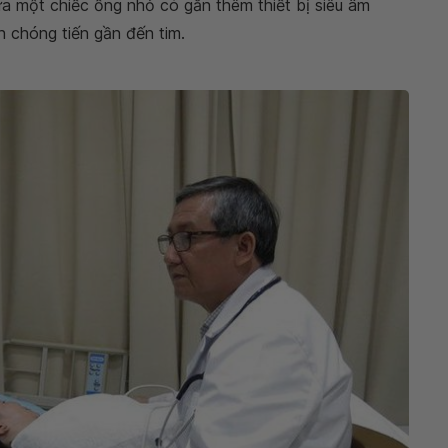
a một chiếc ống nhỏ có gắn thêm thiết bị siêu âm
 chóng tiến gần đến tim.