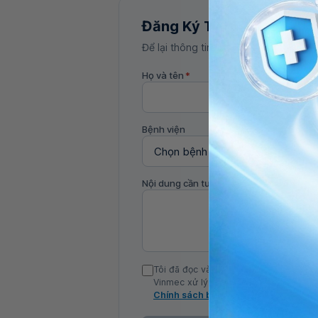
Đăng Ký Tư Vấn
Để lại thông tin, bác sĩ Vinmec sẽ liên
Họ và tên
*
Bệnh viện
Nội dung cần tư vấn
Tôi đã đọc và đồng ý với Chính sách b
Vinmec xử lý DLCN của tôi theo quy đị
Chính sách bảo mật