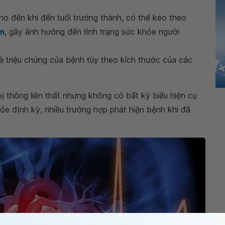
cho đến khi đến tuổi trưởng thành, có thể kéo theo
im
, gây ảnh hưởng đến tình trạng sức khỏe người
à triệu chứng của bệnh tùy theo kích thước của các
bị thông liên thất nhưng không có bất kỳ biểu hiện cụ
ỏe định kỳ, nhiều trường hợp phát hiện bệnh khi đã