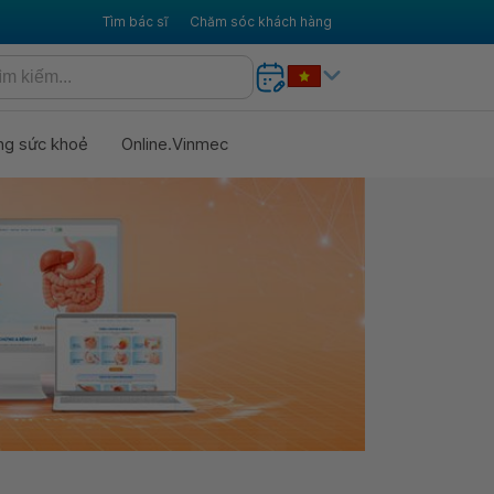
Tìm bác sĩ
Chăm sóc khách hàng
ng sức khoẻ
Online.Vinmec