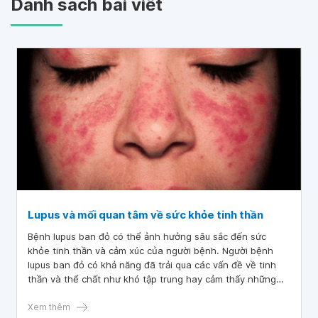
Danh sách bài viết
Lupus và mối quan tâm về sức khỏe tinh thần
Bệnh lupus ban đỏ có thể ảnh hưởng sâu sắc đến sức
khỏe tinh thần và cảm xúc của người bệnh. Người bệnh
lupus ban đỏ có khả năng đã trải qua các vấn đề về tinh
thần và thể chất như khó tập trung hay cảm thấy những
cảm xúc như đau buồn, sợ hãi, lo lắng và thậm chí là trầm
cảm. Những cảm xúc này rất phổ biến ở tất cả người bệnh
Xem thêm