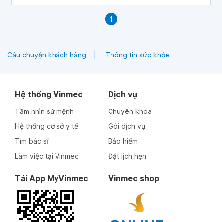
lupus ban đỏ, hiểu được nguồn gốc của những cảm xúc đó
có thể giúp người bệnh đối phó với chúng.
1
Câu chuyện khách hàng
Thông tin sức khỏe
Hệ thống Vinmec
Dịch vụ
Tầm nhìn sứ mệnh
Chuyên khoa
Hệ thống cơ sở y tế
Gói dịch vụ
Tìm bác sĩ
Bảo hiểm
Làm việc tại Vinmec
Đặt lịch hẹn
Tải App MyVinmec
Vinmec shop