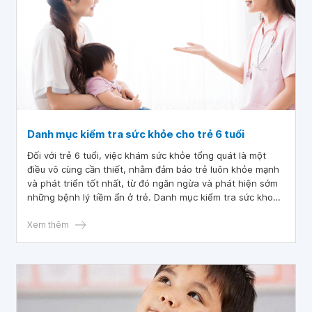
Danh mục kiểm tra sức khỏe cho trẻ 6 tuổi
Đối với trẻ 6 tuổi, việc khám sức khỏe tổng quát là một
điều vô cùng cần thiết, nhằm đảm bảo trẻ luôn khỏe mạnh
và phát triển tốt nhất, từ đó ngăn ngừa và phát hiện sớm
những bệnh lý tiềm ẩn ở trẻ. Danh mục kiểm tra sức khoẻ
cho trẻ 6 tuổi sẽ bao gồm nhiều nội dung khác nhau, tập
chung chủ yếu vào các vấn đề về cân nặng, khả năng ghi
Xem thêm
nhớ hoặc tiêm chủng ở trẻ.