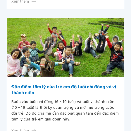
trị sớm sẽ giúp ngăn ngừa các biến chứng nguy hiểm như
Xem thêm
hẹp môn vị và ung thư.
Đặc điểm tâm lý của trẻ em độ tuổi nhi đồng và vị
thành niên
Bước vào tuổi nhi đồng (6 - 10 tuổi) và tuổi vị thành niên
(10 - 19 tuổi) là thời kỳ quan trọng và mới mẻ trong cuộc
đời trẻ. Do đó cha mẹ cần đặc biệt quan tâm đến đặc điểm
tâm lý của trẻ em giai đoạn này.
Xem thêm