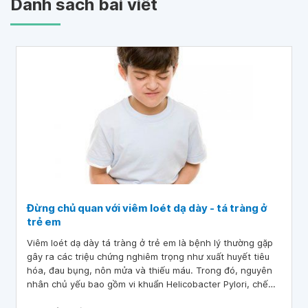
Danh sách bài viết
Đừng chủ quan với viêm loét dạ dày - tá tràng ở
trẻ em
Viêm loét dạ dày tá tràng ở trẻ em là bệnh lý thường gặp
gây ra các triệu chứng nghiêm trọng như xuất huyết tiêu
hóa, đau bụng, nôn mửa và thiếu máu. Trong đó, nguyên
nhân chủ yếu bao gồm vi khuẩn Helicobacter Pylori, chế
độ ăn uống không hợp lý và stress. Việc phát hiện và điều