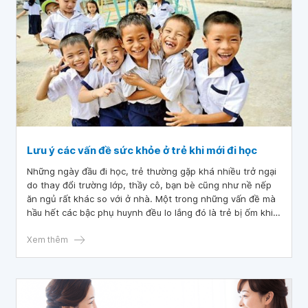
Lưu ý các vấn đề sức khỏe ở trẻ khi mới đi học
Những ngày đầu đi học, trẻ thường gặp khá nhiều trở ngại
do thay đổi trường lớp, thầy cô, bạn bè cũng như nề nếp
ăn ngủ rất khác so với ở nhà. Một trong những vấn đề mà
hầu hết các bậc phụ huynh đều lo lắng đó là trẻ bị ốm khi
mới đi học. Điều đó có nghĩa là các bậc phụ huynh nên
chuẩn bị các cách phòng ngừa đối với các bệnh bệnh mùa
Xem thêm
tựu trường cho con.