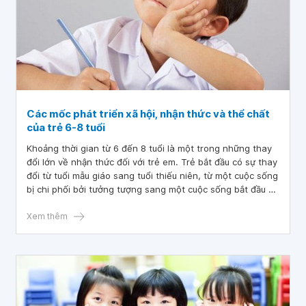
Các mốc phát triển xã hội, nhận thức và thể chất
của trẻ 6-8 tuổi
Khoảng thời gian từ 6 đến 8 tuổi là một trong những thay
đổi lớn về nhận thức đối với trẻ em. Trẻ bắt đầu có sự thay
đổi từ tuổi mẫu giáo sang tuổi thiếu niên, từ một cuộc sống
bị chi phối bởi tưởng tượng sang một cuộc sống bắt đầu bị
chi phối bởi logic và lý trí. Trẻ bắt đầu thấy mình là những
cá nhân tự chủ hơn, có khả năng ải quyết vấn đề độc lập
Xem thêm
cơ bản. Khi bắt đầu ghi nhận cách làm “đúng đắn”, trẻ đầu
tư nhiều thời gian và năng lượng hơn để hoàn thành công
việc theo cách mong đợi. Tuy nhiên, giống như những lứa
tuổi mẫu giáo, trẻ tiếp tục thích các hoạt động có cấu trúc
hơn là các hoạt động mạo hiểm và trẻ tiếp tục cần sự chỉ
đạo nhất quán từ người lớn. Trong bài viết này chúng tôi