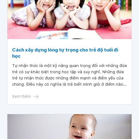
sẽ cung cấp những thông tin hữu ích để giúp bạn hiểu rõ
hơn về các mốc phát triển xã hội, nhận thức và thể chất
của trẻ 6-8 tuổi.
Cách xây dựng lòng tự trọng cho trẻ độ tuổi đi
học
Tự nhận thức là một kỹ năng quan trọng đối với những đứa
trẻ có sự khác biệt trong học tập và suy nghĩ. Những đứa
trẻ tự nhận thức được những điểm mạnh và điểm yếu của
chúng. Điều này có nghĩa là trẻ biết mình giỏi ở điểm nào
và trẻ cần cải thiện điều gì để thành công. Một đứa trẻ
mắc chứng khó tự nhận thức có thể thừa nhận rằng em
Xem thêm
cần thêm thời gian để học trong tuần khi có bài kiểm tra
chính tả vào cuối tuần. Phát triển nhận thức về bản thân ở
trường lớp có thể giúp con bạn thành công ở độ tuổi đi
học. Điều này cũng có thể giúp con học cách thể hiện cho
nhu cầu của mình khi lớn hơn. Trong bài viết này chúng tôi
sẽ cung cấp những thông tin hữu ích để giúp bạn biết cách