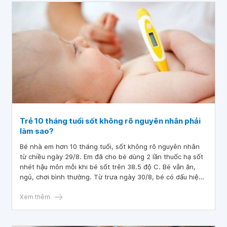
Trẻ 10 tháng tuổi sốt không rõ nguyên nhân phải
làm sao?
Bé nhà em hơn 10 tháng tuổi, sốt không rõ nguyên nhân
từ chiều ngày 29/8. Em đã cho bé dùng 2 lần thuốc hạ sốt
nhét hậu môn mỗi khi bé sốt trên 38.5 độ C. Bé vẫn ăn,
ngủ, chơi bình thường. Từ trưa ngày 30/8, bé có dấu hiệu
mệt hơn, quấy khóc, bỏ bữa. Bé không bị đi ngoài, không
ho, không sổ mũi. Bác sĩ cho em hỏi, trẻ 10 tháng tuổi sốt
Xem thêm
không rõ nguyên nhân phải làm sao?