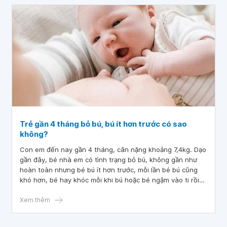
Trẻ gần 4 tháng bỏ bú, bú ít hơn trước có sao
không?
Con em đến nay gần 4 tháng, cân nặng khoảng 7,4kg. Dạo
gần đây, bé nhà em có tình trạng bỏ bú, không gần như
hoàn toàn nhưng bé bú ít hơn trước, mỗi lần bé bú cũng
khó hơn, bé hay khóc mỗi khi bú hoặc bé ngậm vào ti rồi
bé nhả ra rồi bé lại ngậm, cứ ngậm rồi nhả. Bé vẫn ngoan
ngoãn, không quấy khóc, vẫn chơi vui vẻ bình thường. Bác
Xem thêm
sĩ cho em hỏi trẻ gần 4 tháng bỏ bú, bú ít hơn trước có
sao không? Em cảm ơn bác sĩ.