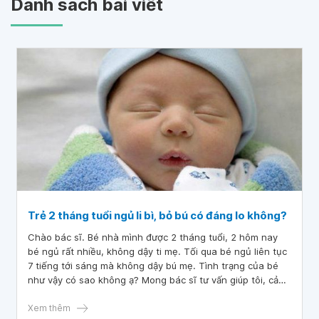
Danh sách bài viết
Trẻ 2 tháng tuổi ngủ li bì, bỏ bú có đáng lo không?
Chào bác sĩ. Bé nhà mình được 2 tháng tuổi, 2 hôm nay
bé ngủ rất nhiều, không dậy ti mẹ. Tối qua bé ngủ liên tục
7 tiếng tới sáng mà không dậy bú mẹ. Tình trạng của bé
như vậy có sao không ạ? Mong bác sĩ tư vấn giúp tôi, cảm
ơn bác sĩ.
Xem thêm