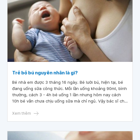
Trẻ bỏ bú nguyên nhân là gì?
Bé nhà em được 3 tháng 16 ngày. Bé lười bú, hiện tại, bé
đang uống sữa công thức. Mỗi lần uống khoảng 90ml, bình
thường, cách 3 - 4h bé uống 1 lần nhưng hôm nay cách
10h bé vẫn chưa chịu uống sữa mà chỉ ngủ. Vậy bác sĩ cho
em hỏi trẻ bỏ bú nguyên nhân là gì? Em cảm ơn bác sĩ,
Xem thêm