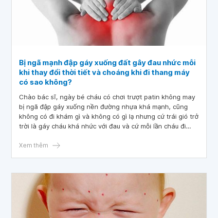
Bị ngã mạnh đập gáy xuống đất gây đau nhức mỗi
khi thay đổi thời tiết và choáng khi đi thang máy
có sao không?
Chào bác sĩ, ngày bé cháu có chơi trượt patin không may
bị ngã đập gáy xuống nền đường nhựa khá mạnh, cũng
không có đi khám gì và không có gì lạ nhưng cứ trái gió trở
trời là gáy cháu khá nhức với đau và cứ mỗi lần cháu đi
thang máy là cháu sẽ có cảm giác choáng. Cháu muốn hỏi
là bị ngã mạnh đập gáy xuống đất gây đau nhức mỗi khi
Xem thêm
thay đổi thời tiết và choáng khi đi thang máy có sao
không? Cảm ơn bác sĩ!