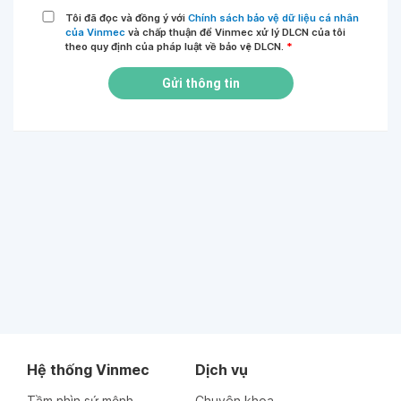
Tôi đã đọc và đồng ý với
Chính sách bảo vệ dữ liệu cá nhân
của Vinmec
và chấp thuận để Vinmec xử lý DLCN của tôi
theo quy định của pháp luật về bảo vệ DLCN.
*
Gửi thông tin
Hệ thống Vinmec
Dịch vụ
Tầm nhìn sứ mệnh
Chuyên khoa