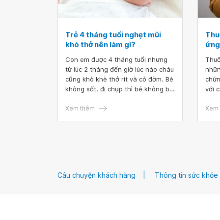
Trẻ 4 tháng tuổi nghẹt mũi
Thuố
khó thở nên làm gì?
ứng 
Con em được 4 tháng tuổi nhưng
Thuố
từ lúc 2 tháng đến giờ lúc nào cháu
nhữn
cũng khò khè thở rít và có đờm. Bé
chứn
không sốt, đi chụp thì bé không bị
với 
viêm phổi. Hút mũi tại nhà không
đoạn
đỡ được phải đi phòng khám hút.
Xem thêm
Tuy 
Xem 
Nếu không hút vài ngày bé lại
này 
nghẹt mũi khó thở không bú và
và c
không ngủ được. Vậy xin hỏi bác sĩ
gian
trẻ 4 tháng tuổi nghẹt mũi khó thở
nên làm gì? Cảm ơn bác sĩ.
Câu chuyện khách hàng
Thông tin sức khỏe