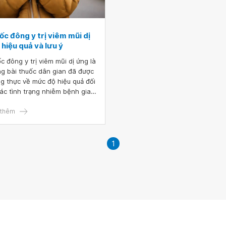
c đông y trị viêm mũi dị
hiệu quả và lưu ý
c đông y trị viêm mũi dị ứng là
g bài thuốc dân gian đã được
g thực về mức độ hiệu quả đối
các tình trạng nhiễm bệnh giai
 đầu, không quá nghiêm trọng.
vậy, việc sử dụng các bài thuốc
thêm
phải theo hướng dẫn từ bác sĩ
ần áp dụng kiên trì trong thời
 dài để phát huy tác dụng.
1