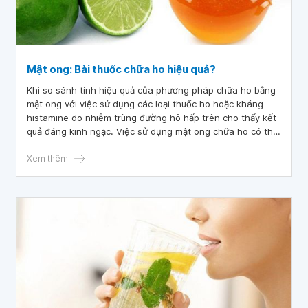
Mật ong: Bài thuốc chữa ho hiệu quả?
Khi so sánh tính hiệu quả của phương pháp chữa ho bằng
mật ong với việc sử dụng các loại thuốc ho hoặc kháng
histamine do nhiễm trùng đường hô hấp trên cho thấy kết
quả đáng kinh ngạc. Việc sử dụng mật ong chữa ho có thể
làm giảm hoặc dịu cơn ho tốt hơn nhiều so với các loại
thuốc đó.
Xem thêm