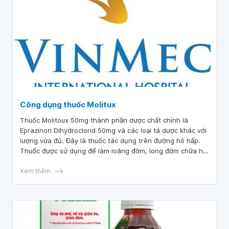
Công dụng thuốc Molitux
Thuốc Molitoux 50mg thành phần dược chất chính là
Eprazinon Dihydroclorid 50mg và các loại tá dược khác với
lượng vừa đủ. Đây là thuốc tác dụng trên đường hô hấp.
Thuốc được sử dụng để làm loãng đờm, long đờm chữa ho,
làm dễ thở. Thuốc Molitoux 50mg được bào chế dưới dạng
viên nén bao phim.
Xem thêm