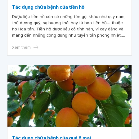
Tác dụng chữa bệnh của tiền hồ
Dược liệu tiền hồ còn có những tên gọi khác như quy nam,
thổ dương quỳ, sạ hương thái hay tử hoa tiền hồ... thuộc
họ Hoa tán. Tiền hồ dược liệu có tính hàn, vị cay đắng và
mang đến những công dụng như tuyên tán phong nhiệt,
giảng khí trừ đàm và hạ khí chỉ ho. Ngoài ra, tiền hồ là
thành phần trong các bài thuốc chữa viêm phế quản, viêm
Xem thêm
đường hô hấp trên...
Tác dụng chữa bệnh của quả ô mai