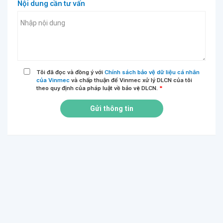
Nội dung cần tư vấn
Tôi đã đọc và đồng ý với
Chính sách bảo vệ dữ liệu cá nhân
của Vinmec
và chấp thuận để Vinmec xử lý DLCN của tôi
theo quy định của pháp luật về bảo vệ DLCN.
*
Gửi thông tin