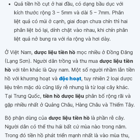
Quả tiền hồ cụt ở hai đầu, có dạng bầu dục với
kích thước rộng 3 – 5mm và dài 5 – 7mm. Phân
liệt quả có múi ở cạnh, giai đoạn chưa chín thì hai
phân liệt bó lại, dính chặt vào nhau, khi chín phân
liệt quả nở bung ra với rìa rộng và hơi dày.
Ở Việt Nam,
dược liệu tiền hồ
mọc nhiều ở Đồng Đăng
(Lạng Sơn). Người dân trồng và thu mua
dược liệu tiền
hồ
với tên khác là Quy nam. Một số người nhầm lẫn tiền
hồ với khương hoạt và
độc hoạt
, tuy nhiên 2 loại dược
liệu trên mặc dù cũng lấy rễ nhưng là từ loại cây khác.
Tại Trung Quốc,
tiền hồ dược liệu
phân bố rộng rãi và
gặp nhiều nhất ở Quảng Châu, Hàng Châu và Thiểm Tây.
Bộ phận dùng của
dược liệu tiền hồ
là phần rễ cây.
Người dân có thể thu hái bất cứ mùa nào trong năm.
Trong đó tiền hồ phát triển mạnh nhất là vào mùa thu,