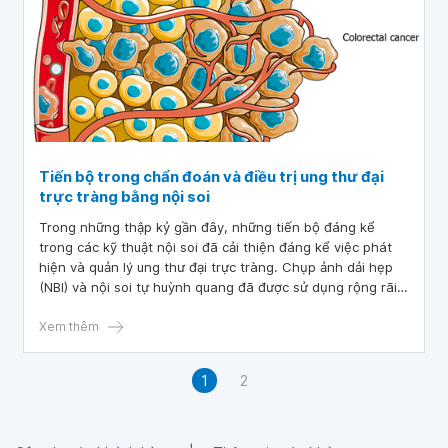
Tiến bộ trong chẩn đoán và điều trị ung thư đại
trực tràng bằng nội soi
Trong những thập kỷ gần đây, những tiến bộ đáng kể
trong các kỹ thuật nội soi đã cải thiện đáng kể việc phát
hiện và quản lý ung thư đại trực tràng. Chụp ảnh dải hẹp
(NBI) và nội soi tự huỳnh quang đã được sử dụng rộng rãi
để cải thiện khả năng quan sát các mẫu bề mặt niêm mạc
và cấu trúc vi mạch, đặc biệt là trong việc phát hiện ung
Xem thêm
thư đại trực tràng giai đoạn đầu.
1
2