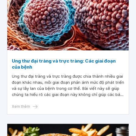
Ung thư đại tràng và trực tràng: Các giai đoạn
của bệnh
Ung thư đại tràng và trực tràng được chia thành nhiều giai
đoạn khác nhau, mỗi giai đoạn phản ánh mức độ phát triển
và sự lây lan của bệnh trong cơ thể. Bài viết này sẽ giúp
chúng ta hiểu rõ các giai đoạn này không chỉ giúp các bác
sĩ xác định phương pháp điều trị phù hợp nhất mà còn
cung cấp thông tin quan trọng về triển vọng sức khỏe của
Xem thêm
bệnh nhân.