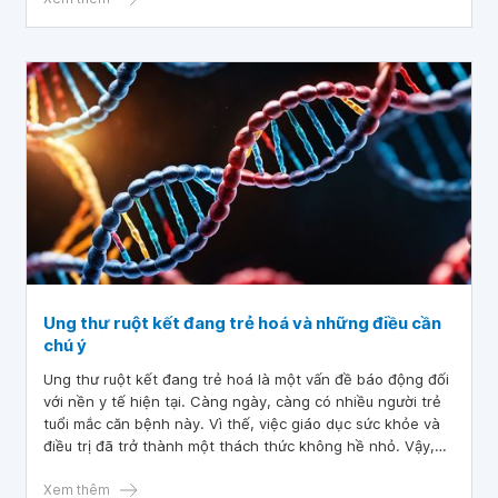
Ung thư ruột kết đang trẻ hoá và những điều cần
chú ý
Ung thư ruột kết đang trẻ hoá là một vấn đề báo động đối
với nền y tế hiện tại. Càng ngày, càng có nhiều người trẻ
tuổi mắc căn bệnh này. Vì thế, việc giáo dục sức khỏe và
điều trị đã trở thành một thách thức không hề nhỏ. Vậy,
bệnh này nguy hiểm như thế nào và tại sao lại trẻ hoá?
Cùng tìm hiểu trong bài viết này nhé!
Xem thêm