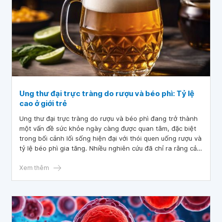
Ung thư đại trực tràng do rượu và béo phì: Tỷ lệ
cao ở giới trẻ
Ung thư đại trực tràng do rượu và béo phì đang trở thành
một vấn đề sức khỏe ngày càng được quan tâm, đặc biệt
trong bối cảnh lối sống hiện đại với thói quen uống rượu và
tỷ lệ béo phì gia tăng. Nhiều nghiên cứu đã chỉ ra rằng cả
rượu và béo phì đều là những yếu tố nguy cơ quan trọng,
góp phần làm tăng khả năng mắc ung thư đại trực tràng.
Xem thêm