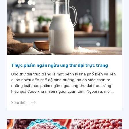
Thực phẩm ngăn ngừa ung thư đại trực tràng
Ung thư đại trực tràng là một bệnh lý khá phổ biến và liên
quan nhiều đến chế độ dinh dưỡng, do đó việc chọn ra
những loại thực phẩm ngăn ngừa ung thư đại trực tràng
hiệu quả được khá nhiều người quan tâm. Ngoài ra, mọi
người cũng cần tránh một số loại thực phẩm để hạn chế
nguy cơ mắc bệnh. Hãy cùng theo dõi bài viết dưới đây để
Xem thêm
hiểu rõ hơn về các loại thực phẩm này.