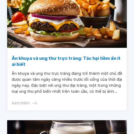
Ăn khuya và ung thư trực tràng: Tác hại tiềm ẩn ít
ai biết
Ăn khuya và ung thư trực tràng đang trở thành một chủ đề
được quan tâm ngày càng nhiều trước lối sống của thời đại
ngày nay. Đặc biệt với ung thư đại tràng, một trong những
loại ung thư phổ biến nhất trên toàn cầu, có thể bị ảnh
hưởng bởi nhiều yếu tố lối sống và thời gian ăn uống là
một trong số đó.
Xem thêm