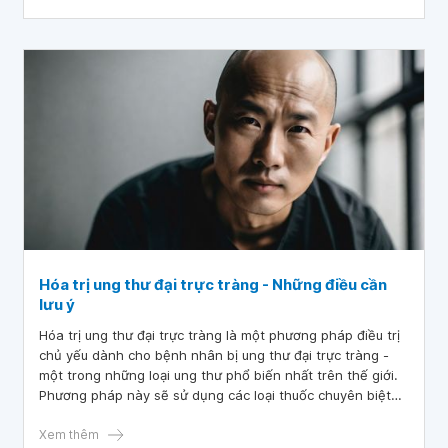
Hóa trị ung thư đại trực tràng - Những điều cần
lưu ý
Hóa trị ung thư đại trực tràng là một phương pháp điều trị
chủ yếu dành cho bệnh nhân bị ung thư đại trực tràng -
một trong những loại ung thư phổ biến nhất trên thế giới.
Phương pháp này sẽ sử dụng các loại thuốc chuyên biệt
để tiêu diệt tế bào ung thư cũng như ngăn chặn sự lây lan
đến các bộ phận khác trong cơ thể. Hãy cùng tìm hiểu chi
Xem thêm