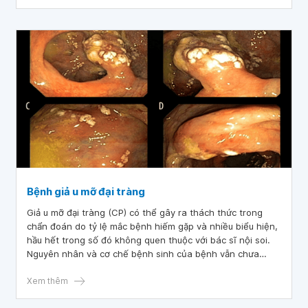
tiết và tác dụng phụ của phương pháp này trong bài viết
dưới đây.
Bệnh giả u mỡ đại tràng
Giả u mỡ đại tràng (CP) có thể gây ra thách thức trong
chẩn đoán do tỷ lệ mắc bệnh hiếm gặp và nhiều biểu hiện,
hầu hết trong số đó không quen thuộc với bác sĩ nội soi.
Nguyên nhân và cơ chế bệnh sinh của bệnh vẫn chưa
được làm rõ hoàn toàn.
Xem thêm