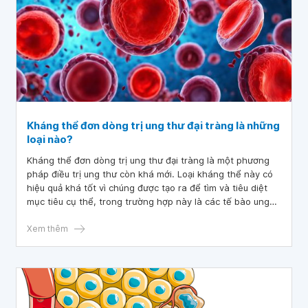
Kháng thể đơn dòng trị ung thư đại tràng là những
loại nào?
Kháng thể đơn dòng trị ung thư đại tràng là một phương
pháp điều trị ung thư còn khá mới. Loại kháng thể này có
hiệu quả khá tốt vì chúng được tạo ra để tìm và tiêu diệt
mục tiêu cụ thể, trong trường hợp này là các tế bào ung
thư. Tuy nhiên, vẫn còn rất nhiều người hoang mang khi
lần đầu tiên nghe về loại kháng thể này.
Xem thêm