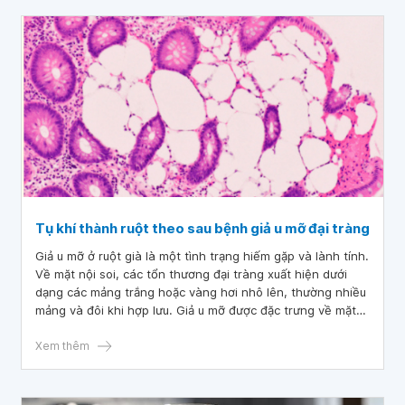
Tụ khí thành ruột theo sau bệnh giả u mỡ đại tràng
Giả u mỡ ở ruột già là một tình trạng hiếm gặp và lành tính.
Về mặt nội soi, các tổn thương đại tràng xuất hiện dưới
dạng các mảng trắng hoặc vàng hơi nhô lên, thường nhiều
mảng và đôi khi hợp lưu. Giả u mỡ được đặc trưng về mặt
bệnh học vi thể bởi sự hiện diện của các khoảng nang có
kích thước khác nhau bên trong lớp niêm mạc. Mặc dù giả
Xem thêm
u mỡ ở ruột già là một thực thể riêng biệt, nhưng các đặc
điểm bệnh lý này đôi khi liên quan đến chứng tụ khí thành
ruột.