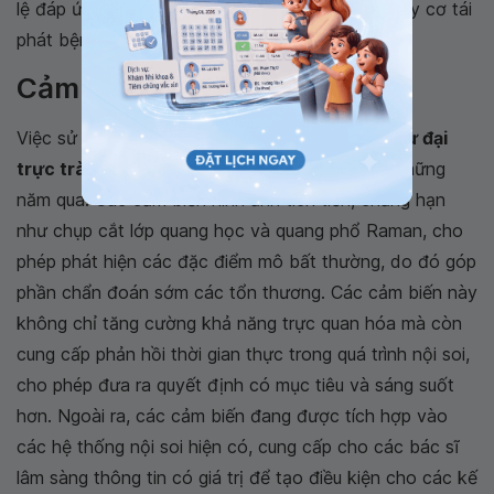
lệ đáp ứng điều trị, cải thiện kết quả và giảm nguy cơ tái
phát bệnh và di căn
Cảm biến và thiết bị nội soi
Việc sử dụng cảm biến trong chẩn đoán
ung thư đại
trực tràng
đã có sự phát triển đáng kể trong những
năm qua. Các cảm biến hình ảnh tiên tiến, chẳng hạn
như chụp cắt lớp quang học và quang phổ Raman, cho
phép phát hiện các đặc điểm mô bất thường, do đó góp
phần chẩn đoán sớm các tổn thương. Các cảm biến này
không chỉ tăng cường khả năng trực quan hóa mà còn
cung cấp phản hồi thời gian thực trong quá trình nội soi,
cho phép đưa ra quyết định có mục tiêu và sáng suốt
hơn. Ngoài ra, các cảm biến đang được tích hợp vào
các hệ thống nội soi hiện có, cung cấp cho các bác sĩ
lâm sàng thông tin có giá trị để tạo điều kiện cho các kế