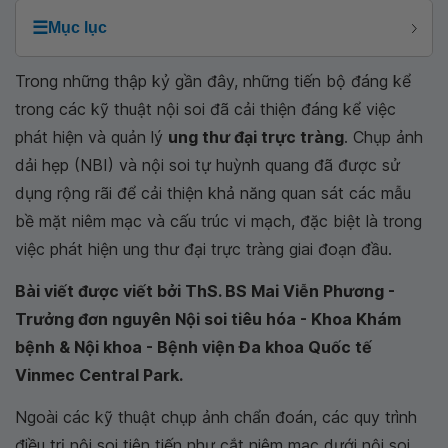
☰
Mục lục
Trong những thập kỷ gần đây, những tiến bộ đáng kể
trong các kỹ thuật nội soi đã cải thiện đáng kể việc
phát hiện và quản lý
ung thư đại trực tràng
. Chụp ảnh
dải hẹp (NBI) và nội soi tự huỳnh quang đã được sử
dụng rộng rãi để cải thiện khả năng quan sát các mẫu
bề mặt niêm mạc và cấu trúc vi mạch, đặc biệt là trong
việc phát hiện ung thư đại trực tràng giai đoạn đầu.
Bài viết được viết bởi ThS. BS Mai Viễn Phương -
Trưởng đơn nguyên Nội soi tiêu hóa - Khoa Khám
bệnh & Nội khoa - Bệnh viện Đa khoa Quốc tế
Vinmec Central Park.
Ngoài các kỹ thuật chụp ảnh chẩn đoán, các quy trình
điều trị nội soi tiên tiến như cắt niêm mạc dưới nội soi