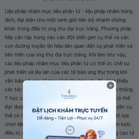
Liệu pháp nhắm mục tiêu phân tử - liệu pháp nhắm trúng
đích, đại diện cho một ranh giới tiến bộ nhanh chóng
khác trong điều trị ung thư đại trực tràng. Phương pháp
tiếp cận tập trung vào các đột biến gen cụ thể và các
con đường truyền tín hiệu liên quan đến sự phát triển và
tiến triển của ung thư đại trực tràng. Khi làm như vậy,
các liệu pháp nhắm mục tiêu phân tử có thể ức chế sự
phát triển và lây lan của các tế bào ung thư trong khi
vẫn bảo vệ các tế bào bình thường, do đó giảm thiểu
×
các tác dụng phụ liên quan đến hóa trị liệu truyền thống.
Y học cá nhân hóa trong ung thư đại trực tràng có thể
đạt được bằng cách xác định các biến đổi di truyền cụ
thể có trong khối u của từng bệnh nhân và sau đó lựa
chọn liệu pháp nhắm mục tiêu phù hợp nhất. Chiến lược
điều trị được thiết kế riêng này có khả năng nâng cao tỷ