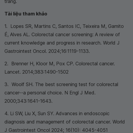
tràng.
Tài liệu tham khảo
1. Lopes SR, Martins C, Santos IC, Teixeira M, Gamito
É, Alves AL. Colorectal cancer screening: A review of
current knowledge and progress in research. World J
Gastrointest Oncol. 2024;16:1119-1133.
2. Brenner H, Kloor M, Pox CP. Colorectal cancer.
Lancet. 2014;383:1490-1502
3. Woolf SH. The best screening test for colorectal
cancer--a personal choice. N Engl J Med.
2000;343:1641-1643.
4. Li SW, Liu X, Sun SY. Advances in endoscopic
diagnosis and management of colorectal cancer. World
J Gastrointest Oncol 2024; 16(10): 4045-4051