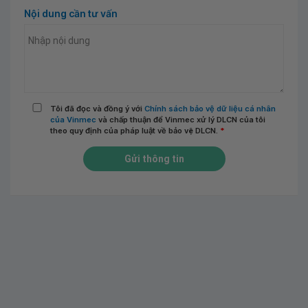
Nội dung cần tư vấn
Tôi đã đọc và đồng ý với
Chính sách bảo vệ dữ liệu cá nhân
của Vinmec
và chấp thuận để Vinmec xử lý DLCN của tôi
theo quy định của pháp luật về bảo vệ DLCN.
*
Gửi thông tin