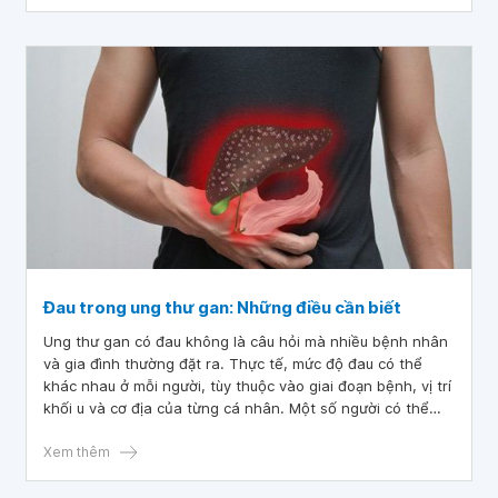
Đau trong ung thư gan: Những điều cần biết
Ung thư gan có đau không là câu hỏi mà nhiều bệnh nhân
và gia đình thường đặt ra. Thực tế, mức độ đau có thể
khác nhau ở mỗi người, tùy thuộc vào giai đoạn bệnh, vị trí
khối u và cơ địa của từng cá nhân. Một số người có thể
cảm thấy đau âm ỉ ở vùng gan, trong khi những người khác
lại trải qua những cơn đau dữ dội, lan tỏa.
Xem thêm