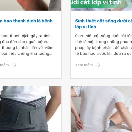
m bao thanh dịch là bệnh
Sinh thiết cột sống dưới c
lớp vi tính
 bao thanh dịch gây ra tình
Sinh thiết cột sống dưới cắt lớp
g đau đớn cho người bệnh.
tính là một trong những phươ
 thường bị nhầm lẫn với viêm
pháp lấy bệnh phẩm, để chẩn
 bởi triệu chứng khá tương
tế bào học trước khi đưa ra qu
. Do đó, ngay khi nhận thấy
định phương pháp điều trị phù
g triệu chứng như đau nhức,
thêm
Xem thêm
chế vận động, teo cơ,... người
 nên gặp bác sĩ để chẩn đoán
ều trị.