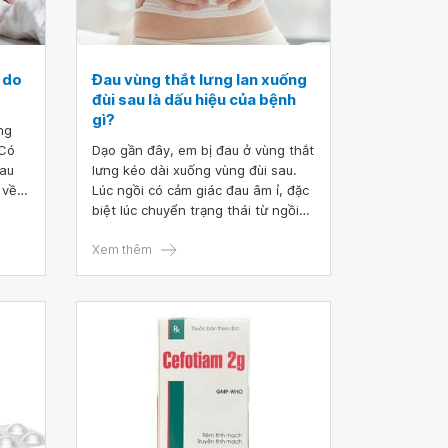
 do
Đau vùng thắt lưng lan xuống
?
đùi sau là dấu hiệu của bệnh
gì?
ng
 Có
Dạo gần đây, em bị đau ở vùng thắt
đau
lưng kéo dài xuống vùng đùi sau.
 về
Lúc ngồi có cảm giác đau âm ỉ, đặc
y bác
biệt lúc chuyển trạng thái từ ngồi
sang đứng thì bị đau nhói ở vùng
g ạ.
đùi sau, úc đi lại thì cảm thấy bình
Xem thêm
hồi.
thường. Bác sĩ cho em hỏi, đau
vùng thắt lưng lan xuống đùi sau là
dấu hiệu của bệnh gì. Cách điều trị
bệnh là gì