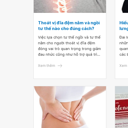
Thoát vị đĩa đệm nằm và ngồi
Hiể
tư thế nào cho đúng cách?
lưn
Việc lựa chọn tư thế ngồi và tư thế
Đai 
nằm cho người thoát vị đĩa đệm
nhữn
đóng vai trò quan trọng trong giảm
quan
đau nhức cũng như hỗ trợ quá trình
các 
hồi phục của bệnh nhân. Nằm sai
cần 
tư thế làm gia tăng áp lực lên cột
Xem thêm
đai 
Xem 
sống, khiến tình trạng thoát vị đĩa
dụng
đệm thêm trầm trọng. Ngược lại,
nằm đúng tư thế giúp hỗ trợ điều trị
bệnh hiệu quả, giảm đau đớn và
thúc đẩy quá trình hồi phục của cơ
thể.