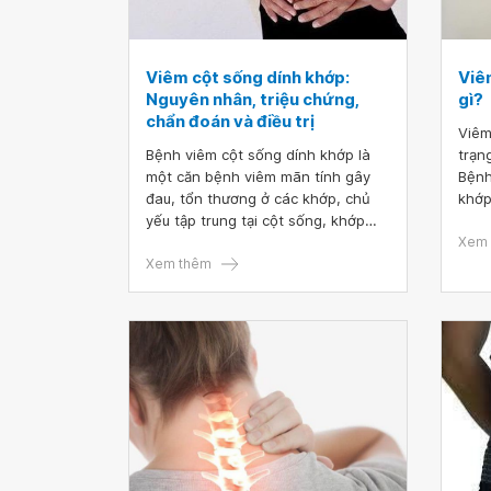
Viêm cột sống dính khớp:
Viê
Nguyên nhân, triệu chứng,
gì?
chẩn đoán và điều trị
Viêm
Bệnh viêm cột sống dính khớp là
trạn
một căn bệnh viêm mãn tính gây
Bệnh
đau, tổn thương ở các khớp, chủ
khớp
yếu tập trung tại cột sống, khớp
đồng
cùng chậu và chi dưới. Nếu không
nhữn
Xem 
được điều trị kịp thời, người bệnh
Xem thêm
hạn 
có thể gặp một số biến chứng nguy
bệnh
hiểm như biến dạng khớp, tàn phế.
và đi
Việc hiểu rõ các triệu chứng của
bệnh là cần thiết để người bệnh có
thể nhanh chóng được điều trị.