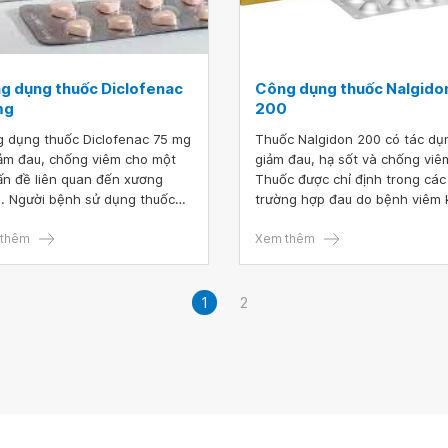
g dụng thuốc Diclofenac
Công dụng thuốc Nalgido
mg
200
 dụng thuốc Diclofenac 75 mg
Thuốc Nalgidon 200 có tác dụ
iảm đau, chống viêm cho một
giảm đau, hạ sốt và chống viê
ấn đề liên quan đến xương
Thuốc được chỉ định trong các
. Người bệnh sử dụng thuốc
trường hợp đau do bệnh viêm
hể gặp tác dụng phụ như dị
dạng thấp, viêm xương khớp, 
hay mệt mỏi, suy giảm sức
thêm
lạnh, nhức đầu, bong gân, thâ
Xem thêm
. Để đảm bảo an toàn bạn nên
tím....
 khảo thêm thông tin từ bác sĩ
hông tự ý dùng trước khi có chỉ
1
2
 kê đơn.