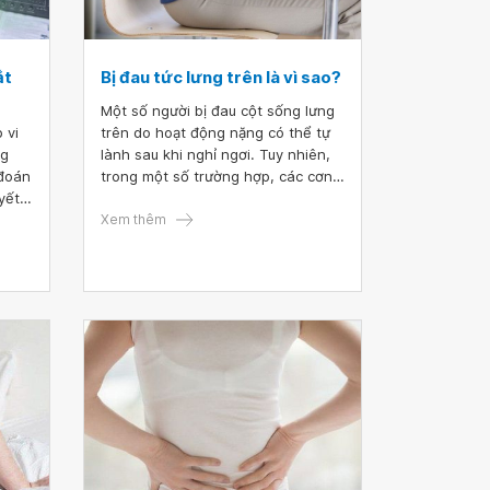
ắt
Bị đau tức lưng trên là vì sao?
Một số người bị đau cột sống lưng
 vi
trên do hoạt động nặng có thể tự
ng
lành sau khi nghỉ ngơi. Tuy nhiên,
 đoán
trong một số trường hợp, các cơn
yết
đau tức và nhức mỏi ở vùng lưng
 hợp.
trên là dấu hiệu của các bệnh lý
Xem thêm
nghiêm trọng. Người bệnh có thể
nhận biết nguyên nhân và mức độ
nguy hiểm thông qua tính chất của
cơn đau và các triệu chứng đi kèm.