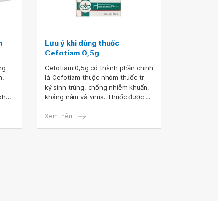
n
Lưu ý khi dùng thuốc
Cefotiam 0,5g
ng
Cefotiam 0,5g có thành phần chính
m.
là Cefotiam thuộc nhóm thuốc trị
ký sinh trùng, chống nhiễm khuẩn,
 khớp
kháng nấm và virus. Thuốc được sử
cảm
dụng để điều trị bệnh nhiễm trùng
m
máu, viêm phế quản, nhiễm trùng
Xem thêm
phổi.