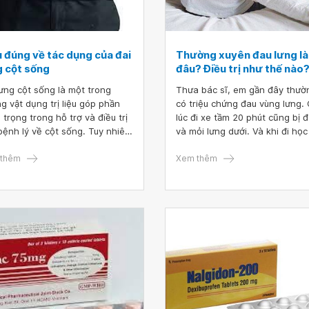
u đúng về tác dụng của đai
Thường xuyên đau lưng là
g cột sống
đâu? Điều trị như thế nào
lưng cột sống là một trong
Thưa bác sĩ, em gần đây thườ
g vật dụng trị liệu góp phần
có triệu chứng đau vùng lưng.
 trọng trong hỗ trợ và điều trị
lúc đi xe tầm 20 phút cũng bị 
bệnh lý về cột sống. Tuy nhiên,
và mỏi lưng dưới. Và khi đi học
phải hiểu đúng về tác dụng của
cũng thường hay đau lưng. Vậ
lưng cột sống để có thể áp
thêm
sĩ có những chuẩn đoán và lời
Xem thêm
 đúng cách và đúng loại bệnh.
khuyên nào giúp em được khôn
Em cảm ơn. Mong bác sĩ phản 