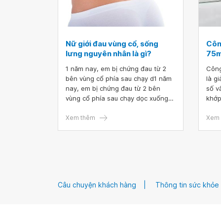
Nữ giới đau vùng cổ, sống
Côn
lưng nguyên nhân là gì?
75
1 năm nay, em bị chứng đau từ 2
Công
bên vùng cổ phía sau chạy d1 năm
là g
nay, em bị chứng đau từ 2 bên
số v
vùng cổ phía sau chạy dọc xuống
khớp
giữa lưng, bệnh càng ngày càng
có t
nặng kèm đau vùng bụng chỗ
Xem thêm
ứng 
Xem 
xương ức, cảm giác đau vùng 2 bên
khỏe
cổ chạy xuống, mỗi khi hít mạnh
tham
như có kim đâm làm em rất mệt
và k
mỏi, ngoài ra em không có hiện
định
tượng gì khác. Vậy bác sĩ cho em
hỏi nữ giới đau vùng cổ, sống lưng
Câu chuyện khách hàng
Thông tin sức khỏe
nguyên nhân là gì? Em cảm ơn bác
sĩ. ọc xuống giữa lưng, bệnh càng
ngày càng nặng kèm đau vùng
bụng chỗ xương ức, cảm giác đau