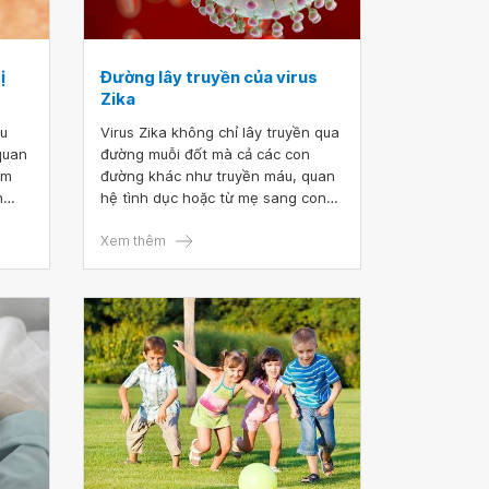
ị
Đường lây truyền của virus
Zika
ầu
Virus Zika không chỉ lây truyền qua
quan
đường muỗi đốt mà cả các con
ểm
đường khác như truyền máu, quan
n
hệ tình dục hoặc từ mẹ sang con
m trí
với các biểu hiện như sốt nhẹ, phát
i.
ban sần, đau mỏi cơ, khớp, viêm
Xem thêm
g
kết mạc mắt,...
ần
ika
ơ