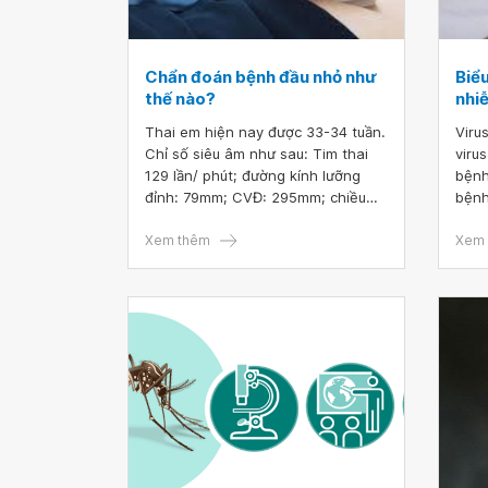
Chẩn đoán bệnh đầu nhỏ như
Biểu
thế nào?
nhi
Thai em hiện nay được 33-34 tuần.
Viru
Chỉ số siêu âm như sau: Tim thai
viru
129 lần/ phút; đường kính lưỡng
bệnh 
đỉnh: 79mm; CVĐ: 295mm; chiều
bệnh
dài xương đùi: 65mm; chu vi vòng
chủ 
bụng: 295mm; cân nặng 2151gr;
Xem thêm
đới v
Xem 
Doppler động mạch rốn: RI 0.56;
S/D: 2.28; PI 0.8; Doppler động
mạch não giữa: RI 0.74; S/D: 3.92;
PI 1.49; lượng ối AFI: 14-15cm;
khoang ối lớn nhất 5.5cm, chẩn
đoán bệnh đầu nhỏ như thế nào