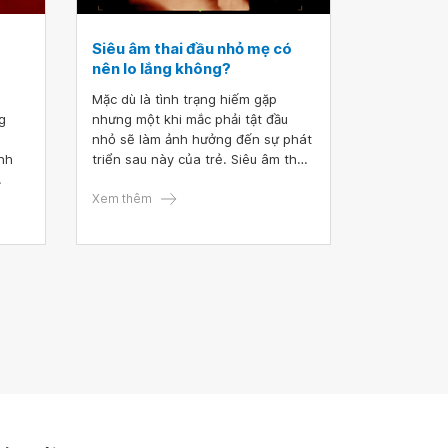
Siêu âm thai đầu nhỏ mẹ có
nên lo lắng không?
Mặc dù là tình trạng hiếm gặp
g
nhưng một khi mắc phải tật đầu
nhỏ sẽ làm ảnh hưởng đến sự phát
ành
triển sau này của trẻ. Siêu âm thai
đầu nhỏ có thể được phát hiện
 nghi
trong những tháng cuối thai kỳ,
Xem thêm
h
thai phụ nên thực hiện siêu âm thai
định kỳ để có hướng xử trí kịp thời.