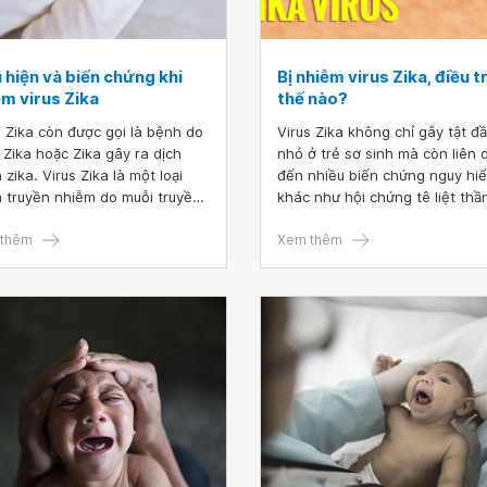
 hiện và biến chứng khi
Bị nhiễm virus Zika, điều tr
ễm virus Zika
thế nào?
s Zika còn được gọi là bệnh do
Virus Zika không chỉ gây tật đ
s Zika hoặc Zika gây ra dịch
nhỏ ở trẻ sơ sinh mà còn liên 
zika. Virus Zika là một loại
đến nhiều biến chứng nguy hi
 truyền nhiễm do muỗi truyền,
khác như hội chứng tê liệt thầ
yếu xảy ra ở các khu vực nhiệt
kinh Guillain-Barre, làm suy giả
à cận nhiệt đới trên thế giới.
thêm
nhớ hay gây vô sinh ở nam giớ
Xem thêm
Hiện vẫn chưa có vắc xin phòn
bệnh và thuốc điều trị đặc hiệu
bệnh Zika. Vì vậy, mỗi người c
chủ động phòng chống bệnh Z
bằng cách phòng ngừa nguy c
muỗi đốt.