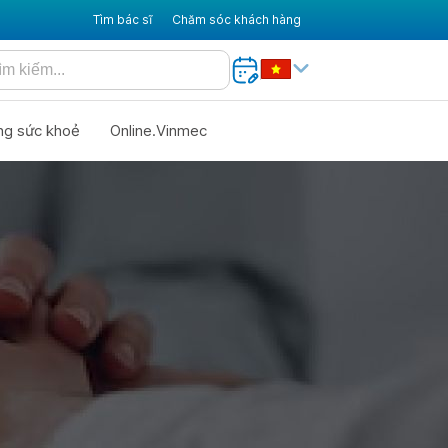
Tìm bác sĩ
Chăm sóc khách hàng
ng sức khoẻ
Online.Vinmec