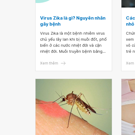
Virus Zika là gì? Nguyên nhân
Các
gây bệnh
nhỏ 
Virus Zika là một bệnh nhiễm virus
Chứn
chủ yếu lây lan khi bị muỗi đốt, phổ
xem là
biến ở các nước nhiệt đới và cận
vô c
nhiệt đới. Muỗi truyền bệnh bằng
trẻ 
cách hút virus từ người nhiễm bệnh
phải
và sau đó chuyển vào người bình
Xem thêm
cho 
Xem 
thường. Zika virus để lại hậu quả
để p
nặng nề đặc biệt đối với phụ nữ
mang thai gây dị tật bẩm sinh.