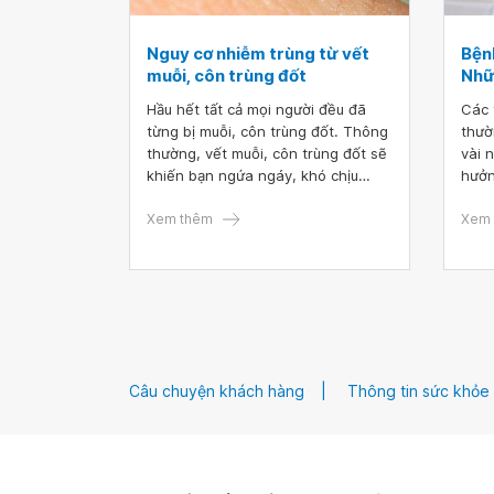
Nguy cơ nhiễm trùng từ vết
Bệnh
muỗi, côn trùng đốt
Nhữ
Hầu hết tất cả mọi người đều đã
Các 
từng bị muỗi, côn trùng đốt. Thông
thườ
thường, vết muỗi, côn trùng đốt sẽ
vài 
khiến bạn ngứa ngáy, khó chịu
hưởn
nhưng sẽ hết dần theo thời gian và
nhưn
không nguy hiểm. Nhưng một số
Xem thêm
tật 
Xem 
vết muỗi đốt có thể lây truyền virus
tật 
và gây ra các bệnh nghiêm trọng.
Câu chuyện khách hàng
Thông tin sức khỏe