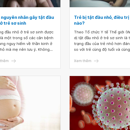
 nguyên nhân gây tật đầu
Trẻ bị tật đầu nhỏ, điều trị
ở trẻ sơ sinh
nào?
g đầu nhỏ ở trẻ sơ sinh được
Theo Tổ chức Y tế Thế giới (
 một trong số các căn bệnh
dị tật đầu nhỏ ở trẻ sơ sinh là 
ùng nguy hiểm về thần kinh ở
trạng đầu của trẻ nhỏ hơn đán
nhỏ mà mẹ nên lưu ý. Không
so với trẻ cùng độ tuổi và cùng
 bậc cha mẹ nào cũng trang bị
tính. Kích thước đầu là một tro
mình đầy đủ những kiến thức
thêm
số các chỉ số quan trọng để t
Xem thêm
hòng bệnh cho con.
dõi sự phát triển của trẻ.