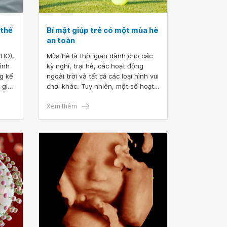
 thế
Bí mật giúp trẻ có một mùa hè
an toàn
WHO),
Mùa hè là thời gian dành cho các
tình
kỳ nghỉ, trại hè, các hoạt động
g kể
ngoài trời và tất cả các loại hình vui
 giới
chơi khác. Tuy nhiên, một số hoạt
ng
động vui chơi vào mùa hè có thể có
heo
những rủi ro về sức khỏe, thậm chí
Xem thêm
có thể đe dọa tính mạng của trẻ.
Khi cho trẻ đi chơi vào mùa hè,
nguyên tắc vui chơi an toàn phải
luôn được đặt lên hàng đầu. Dưới
đây là 6 điều bố mẹ có thể làm để
đảm bảo cho trẻ đi chơi an toàn và
những kỷ niệm mùa hè của trẻ đều
là những kỷ niệm đẹp.