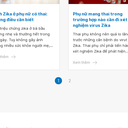
 Zika ở phụ nữ có thai:
Phụ nữ mang thai trong
ng điều cần biết
trường hợp nào cần đi xét
nghiệm virus Zika
triệu chứng zika ở bà bầu
ng nhẹ và thường hết trong
Thai phụ không nên quá lo lắn
ngày. Tuy không gây ảnh
trước những căn bệnh do virut
g nhiều sức khỏe người mẹ,
Zika. Thai phụ chỉ phải tiến h
g bệnh Zika có thể gây các dị
xét nghiệm Zika để phát hiện
nghiêm trọng ở trẻ, đặc biệt là
thêm
nhiễm virus khi có triệu chứng
đầu nhỏ ở trẻ sơ sinh.
ngờ bệnh và có tư vấn, chỉ địn
Xem thêm
của cơ quan y tế.
1
2