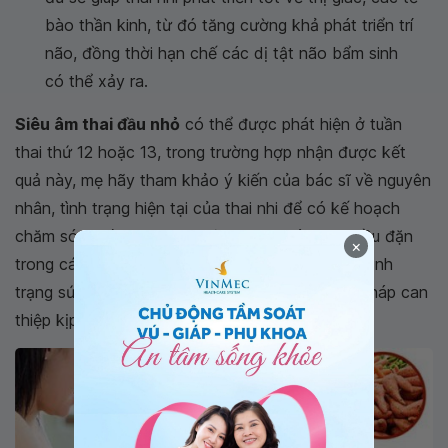
bào thần kinh, từ đó tăng cường khả phát triển trí
não, đồng thời hạn chế các dị tật não bẩm sinh
có thể xảy ra.
Siêu âm thai đầu nhỏ
có thể được phát hiện ở tuần
thai thứ 12 hoặc 13, trong trường hợp nhận được kết
quả này, mẹ hãy tham khảo ý kiến của bác sĩ về nguyên
nhân, tình trạng hiện tại của thai nhi để có kế hoạch
chăm sóc phù hợp, thực hiện thăm khám thai đều đặn
×
trong các tuần tiếp theo để theo dõi chính xác tình
trạng sức khỏe của thai nhi, cũng như có biện pháp can
thiệp kịp thời (nếu cần).