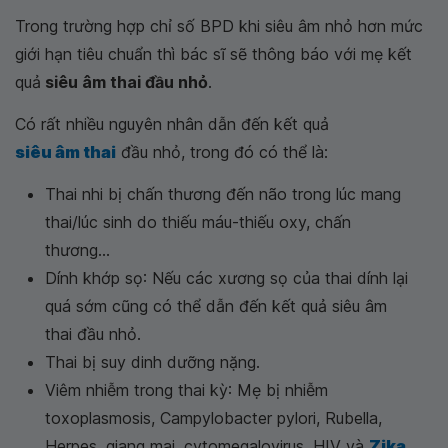
Trong trường hợp chỉ số BPD khi siêu âm nhỏ hơn mức
giới hạn tiêu chuẩn thì bác sĩ sẽ thông báo với mẹ kết
quả
siêu âm thai đầu nhỏ
.
Có rất nhiều nguyên nhân dẫn đến kết quả
siêu âm thai
đầu nhỏ, trong đó có thể là:
Thai nhi bị chấn thương đến não trong lúc mang
thai/lúc sinh do thiếu máu-thiếu oxy, chấn
thương...
Dính khớp sọ: Nếu các xương sọ của thai dính lại
quá sớm cũng có thể dẫn đến kết quả siêu âm
thai đầu nhỏ.
Thai bị suy dinh dưỡng nặng.
Viêm nhiễm trong thai kỳ: Mẹ bị nhiễm
toxoplasmosis, Campylobacter pylori, Rubella,
Herpes, giang mai, cytomegalovirus, HIV và
Zika
...