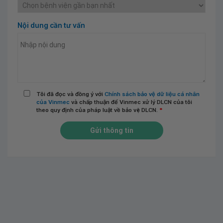
Nội dung cần tư vấn
Tôi đã đọc và đồng ý với
Chính sách bảo vệ dữ liệu cá nhân
của Vinmec
và chấp thuận để Vinmec xử lý DLCN của tôi
theo quy định của pháp luật về bảo vệ DLCN.
*
Gửi thông tin