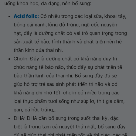
uống khoa học, đa dạng, nên bổ sung:
Acid folic:
Có nhiều trong các loại sữa, khoai tây,
bông cải xanh, lòng đỏ trứng, ngũ cốc nguyên
hạt, đây là dưỡng chất có vai trò quan trọng trong
sản xuất tế bào, hình thành và phát triển nên hệ
thần kinh của thai nhi.
Cholin: Đây là dưỡng chất có khả năng duy trì
chức năng tế bào não, thúc đẩy sự phát triển tế
bào thần kinh của thai nhi. Bổ sung đầy đủ sẽ
giúp hỗ trợ trẻ sau sinh phát triển trí não và có
khả năng ghi nhớ tốt, cholin có nhiều trong các
loại thực phẩm tươi sống như súp lơ, thịt gia cầm,
gan, cá hồi, trứng,...
DHA: DHA cần bổ sung trong suốt thai kỳ, đặc
biệt là trong tam cá nguyệt thứ nhất, bổ sung đầy
đủ sẽ giúp thai nhi phát triển tốt về thị giác, các tế