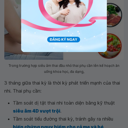
Trong trường hợp siêu âm thai đầu nhỏ thai phụ cần lên kế hoạch ăn
uống khoa học, đa dạng,
3 tháng giữa thai kỳ là thời kỳ phát triển mạnh của thai
nhi. Thai phụ cần:
Tầm soát dị tật thai nhi toàn diện bằng kỹ thuật
siêu âm 4D vượt trội
.
Tầm soát tiểu đường thai kỳ, tránh gây ra nhiều
biến chứng nguy hiểm cho cả mẹ và bé
.