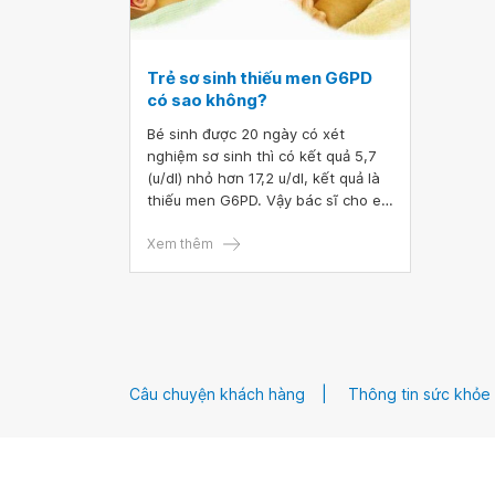
Trẻ sơ sinh thiếu men G6PD
có sao không?
Bé sinh được 20 ngày có xét
nghiệm sơ sinh thì có kết quả 5,7
(u/dl) nhỏ hơn 17,2 u/dl, kết quả là
thiếu men G6PD. Vậy bác sĩ cho em
hỏi trẻ sơ sinh thiếu men G6PD có
sao không? Em cảm ơn bác sĩ.
Xem thêm
Câu chuyện khách hàng
Thông tin sức khỏe