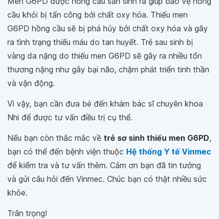
Men G6PD được hồng cầu sản sinh ra giúp bảo vệ hồng
cầu khỏi bị tấn công bởi chất oxy hóa. Thiếu men
G6PD hồng cầu sẽ bị phá hủy bởi chất oxy hóa và gây
ra tình trạng thiếu máu do tan huyết. Trẻ sau sinh bị
vàng da nặng do thiếu men G6PD sẽ gây ra nhiều tổn
thương nặng như gây bại não, chậm phát triển tinh thần
và vận động.
Vì vậy, bạn cần đưa bé đến khám bác sĩ chuyên khoa
Nhi để được tư vấn điều trị cụ thể.
Nếu bạn còn thắc mắc về
trẻ sơ sinh thiếu men G6PD
,
bạn có thể đến bệnh viện thuộc
Hệ thống Y tế Vinmec
để kiểm tra và tư vấn thêm. Cảm ơn bạn đã tin tưởng
và gửi câu hỏi đến Vinmec. Chúc bạn có thật nhiều sức
khỏe.
Trân trọng!