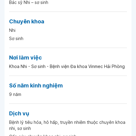
Bác sỹ Nhi – sơ sinh
Ngày 06-06-2026
Chuyên khoa
Các bác sĩ nam đẹp trai quá ạ
Nhi
Sơ sinh
Ngày 04-06-2026
Bs nhiệt tình chu đáo
Nơi làm việc
Ngày 02-06-2026
Khoa Nhi - Sơ sinh - Bệnh viện Đa khoa Vinmec Hải Phòng
Ngày 18-05-2026
Số năm kinh nghiệm
9 năm
Ngày 05-05-2026
Dịch vụ
Ngày 05-05-2026
Bệnh lý tiêu hóa, hô hấp, truyền nhiễm thuộc chuyên khoa
nhi, sơ sinh
BS Hà thăm khám rất chi tiết tỉ mỉ, nhẹ nhàng và