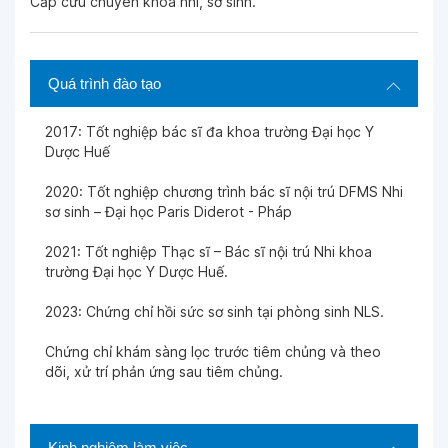
Cấp cứu chuyên khoa nhi, sơ sinh.
thuyết phục, KH cảm thấy an tâm khi cho con
thăm khám, BS rất tình cảm, luôn hỏi thăm bé
ngay cả khi bé ra viện.
Quá trình đào tạo
Ngày 25-04-2026
2017: Tốt nghiệp bác sĩ đa khoa trường Đại học Y
Dược Huế
Ngày 22-04-2026
2020: Tốt nghiệp chương trình bác sĩ nội trú DFMS Nhi
sơ sinh – Đại học Paris Diderot - Pháp
Ngày 13-04-2026
2021: Tốt nghiệp Thạc sĩ – Bác sĩ nội trú Nhi khoa
trường Đại học Y Dược Huế.
Ngày 12-04-2026
2023: Chứng chỉ hồi sức sơ sinh tại phòng sinh NLS.
Ngày 01-04-2026
Chứng chỉ khám sàng lọc trước tiêm chủng và theo
dõi, xử trí phản ứng sau tiêm chủng.
Ngày 30-03-2026
Kinh nghiệm làm việc