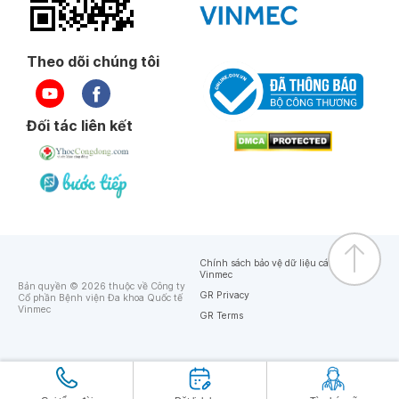
Dương Văn Sỹ
Cao Thị Thanh
Theo dõi chúng tôi
Thông tin bác sĩ
Thông tin bác sĩ
Đối tác liên kết
Chính sách bảo vệ dữ liệu cá nhân của
Vinmec
Bản quyền © 2026 thuộc về Công ty
GR Privacy
Cổ phần Bệnh viện Đa khoa Quốc tế
Vinmec
GR Terms
Thạc sĩ
Bác sĩ
Nguyễn Thị Thúy
Hằng