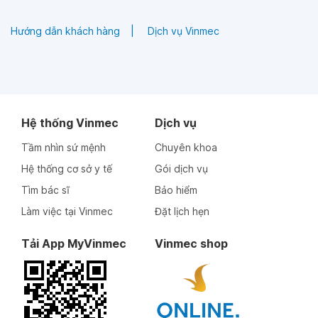
Hướng dẫn khách hàng
Dịch vụ Vinmec
Thạc sĩ
Bác sĩ nội trú
Thạc sĩ
Bác sĩ
Nguyễn Thị Trang
Đặng Quang Tuấn
Hệ thống Vinmec
Dịch vụ
Thông tin bác sĩ
Thông tin bác sĩ
Tầm nhìn sứ mệnh
Chuyên khoa
Hệ thống cơ sở y tế
Gói dịch vụ
Tìm bác sĩ
Bảo hiểm
Làm việc tại Vinmec
Đặt lịch hẹn
Tải App MyVinmec
Vinmec shop
Thạc sĩ
Bác sĩ nội trú
Bác sĩ chuyên khoa II