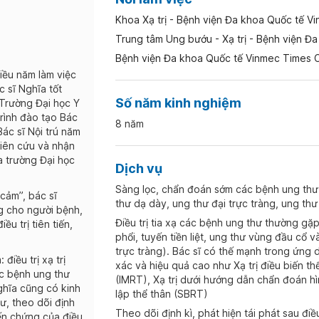
Khoa Xạ trị - Bệnh viện Đa khoa Quốc tế V
Trung tâm Ung bướu - Xạ trị - Bệnh viện Đ
Bệnh viện Đa khoa Quốc tế Vinmec Times C
ều năm làm việc
c sĩ Nghĩa tốt
Số năm kinh nghiệm
 Trường Đại học Y
rình đào tạo Bác
8 năm
ác sĩ Nội trú năm
hiên cứu và nhận
 trường Đại học
Dịch vụ
Sàng lọc, chẩn đoán sớm các bệnh ung thư 
cảm”, bác sĩ
thư dạ dày, ung thư đại trực tràng, ung th
g cho người bệnh,
Điều trị tia xạ các bệnh ung thư thường gặp
u trị tiên tiến,
phổi, tuyến tiền liệt, ung thư vùng đầu cổ 
trực tràng). Bác sĩ có thế mạnh trong ứng dụ
iều trị xạ trị
xác và hiệu quả cao như Xạ trị điều biến thể
ác bệnh ung thư
(IMRT), Xạ trị dưới hướng dẫn chẩn đoán hìn
ghĩa cũng có kinh
lập thể thân (SBRT)
ư, theo dõi định
Theo dõi định kì, phát hiện tái phát sau điều
iến chứng của điều