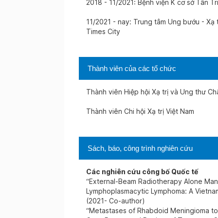
2018 - 11/2021: Bệnh viện K cơ sở Tân Tr
11/2021 - nay: Trung tâm Ung bướu - Xạ 
Times City
Thành viên của các tổ chức
Thành viên Hiệp hội Xạ trị và Ung thư Ch
Thành viên Chi hội Xạ trị Việt Nam
Sách, báo, công trình nghiên cứu
Các nghiên cứu công bố Quốc tế
“External-Beam Radiotherapy Alone Ma
Lymphoplasmacytic Lymphoma: A Vietnam
(2021- Co-author)
“Metastases of Rhabdoid Meningioma to C