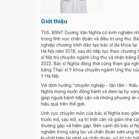
Giới thiệu
ThS. BSNT Dương Văn Nghĩa có kinh nghiệm nhi
trong lĩnh vực chẩn đoán và điều trị ung thư. Bá
nghiệp chương trình đào tạo bác sĩ đa khoa tại
Hà Nội năm 2018, sau đó tiếp tục theo chương t
sĩ Nội trú chuyên ngành Ung thư và nhận bằng B
2022. Bác sĩ Nghĩa đồng thời cũng tham gia ng
bằng Thạc sĩ Y khoa chuyên ngành Ung thư của
Y Hà Nội.
Với định hướng “chuyên nghiệp - tận tâm - thấu 
Nghĩa mong muốn đồng hành và đem lại hy vọn
giúp người bệnh tiếp cận với những phương án điề
hiệu quả trên thế giới.
Lĩnh vực chuyên môn của bác sĩ Nghĩa bao gồm: đ
trước mổ, sau mổ, xạ trị triệt căn và giảm nhẹ c
thường gặp và hiếm gặp. Bên cạnh đó bác sĩ N
nghiệm trong sàng lọc và chẩn đoán sớm ung th
kì phát hiện tái phát và chẩn đoán, xử trí các b