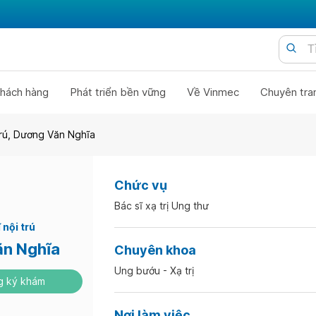
hách hàng
Phát triển bền vững
Về Vinmec
Chuyên tra
 trú, Dương Văn Nghĩa
Chức vụ
Bác sĩ xạ trị Ung thư
 nội trú
n Nghĩa
Chuyên khoa
Ung bướu - Xạ trị
 ký khám
Nơi làm việc