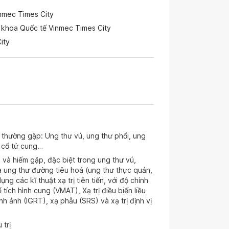
inmec Times City
a khoa Quốc tế Vinmec Times City
ity
thường gặp: Ung thư vú, ung thư phổi, ung
ư cổ tử cung…
 và hiếm gặp, đặc biệt trong ung thư vú,
và ung thư đường tiêu hoá (ung thư thực quản,
ng các kĩ thuật xạ trị tiên tiến, với độ chính
 tích hình cung (VMAT), Xạ trị điều biến liều
h ảnh (IGRT), xạ phẫu (SRS) và xạ trị định vị
 trị