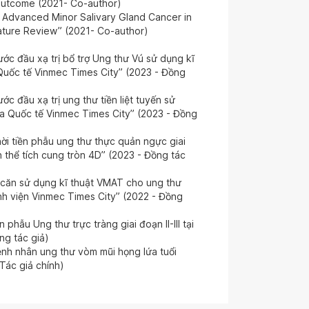
utcome (2021- Co-author)
y Advanced Minor Salivary Gland Cancer in
rature Review” (2021- Co-author)
ước đầu xạ trị bổ trợ Ung thư Vú sử dụng kĩ
Quốc tế Vinmec Times City” (2023 - Đồng
ớc đầu xạ trị ung thư tiền liệt tuyến sử
oa Quốc tế Vinmec Times City” (2023 - Đồng
ời tiền phẫu ung thư thực quản ngực giai
iến thể tích cung tròn 4D” (2023 - Đồng tác
t căn sử dụng kĩ thuật VMAT cho ung thư
ệnh viện Vinmec Times City” (2022 - Đồng
 phẫu Ung thư trực tràng giai đoạn II-III tại
ng tác giả)
ệnh nhân ung thư vòm mũi họng lứa tuổi
 Tác giả chính)