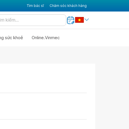
Tìm bác sĩ
Chăm sóc khách hàng
ng sức khoẻ
Online.Vinmec