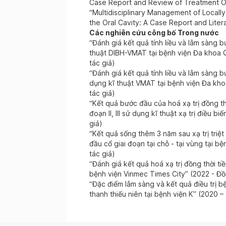
Case Report and Review of Treatment O
“Multidisciplinary Management of Locall
the Oral Cavity: A Case Report and Lite
Các nghiên cứu công bố Trong nước
“Đánh giá kết quả tính liều và lâm sàng b
thuật DIBH-VMAT tại bệnh viện Đa khoa 
tác giả)
“Đánh giá kết quả tính liều và lâm sàng bư
dụng kĩ thuật VMAT tại bệnh viện Đa kh
tác giả)
“Kết quả bước đầu của hoá xạ trị đồng th
đoạn II, III sử dụng kĩ thuật xạ trị điều b
giả)
“Kết quả sống thêm 3 năm sau xạ trị triệ
đầu cổ giai đoạn tại chỗ - tại vùng tại b
tác giả)
“Đánh giá kết quả hoá xạ trị đồng thời tiền
bệnh viện Vinmec Times City” (2022 - Đồ
“Đặc điểm lâm sàng và kết quả điều trị b
thanh thiếu niên tại bệnh viện K” (2020 –