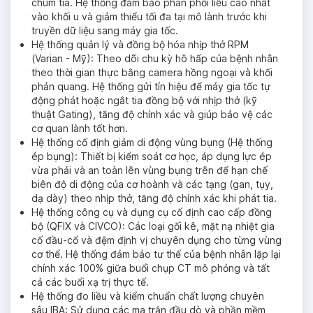
chùm tia. Hệ thống đảm bảo phân phối liều cao nhất
vào khối u và giảm thiểu tối đa tại mô lành trước khi
truyền dữ liệu sang máy gia tốc.
Hệ thống quản lý và đồng bộ hóa nhịp thở RPM
(Varian - Mỹ): Theo dõi chu kỳ hô hấp của bệnh nhân
theo thời gian thực bằng camera hồng ngoại và khối
phản quang. Hệ thống gửi tín hiệu để máy gia tốc tự
động phát hoặc ngắt tia đồng bộ với nhịp thở (kỹ
thuật Gating), tăng độ chính xác và giúp bảo vệ các
cơ quan lành tốt hơn.
Hệ thống cố định giảm di động vùng bụng (Hệ thống
ép bụng): Thiết bị kiểm soát cơ học, áp dụng lực ép
vừa phải và an toàn lên vùng bụng trên để hạn chế
biên độ di động của cơ hoành và các tạng (gan, tụy,
dạ dày) theo nhịp thở, tăng độ chính xác khi phát tia.
Hệ thống công cụ và dụng cụ cố định cao cấp đồng
bộ (QFIX và CIVCO): Các loại gối kê, mặt nạ nhiệt gia
cố đầu-cổ và đệm định vị chuyên dụng cho từng vùng
cơ thể. Hệ thống đảm bảo tư thế của bệnh nhân lặp lại
chính xác 100% giữa buổi chụp CT mô phỏng và tất
cả các buổi xạ trị thực tế.
Hệ thống đo liều và kiểm chuẩn chất lượng chuyên
sâu IBA: Sử dụng các ma trận đầu dò và phần mềm