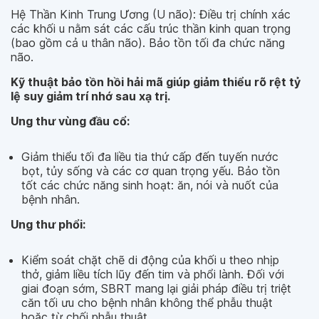
Hệ Thần Kinh Trung Ương (U não): Điều trị chính xác
các khối u nằm sát các cấu trúc thần kinh quan trọng
(bao gồm cả u thân não). Bảo tồn tối đa chức năng
não.
Kỹ thuật bảo tồn hồi hải mã giúp giảm thiểu rõ rệt tỷ
lệ suy giảm trí nhớ sau xạ trị.
Ung thư vùng đầu cổ:
Giảm thiểu tối đa liều tia thứ cấp đến tuyến nước
bọt, tủy sống và các cơ quan trọng yếu. Bảo tồn
tốt các chức năng sinh hoạt: ăn, nói và nuốt của
bệnh nhân.
Ung thư phổi:
Kiểm soát chặt chẽ di động của khối u theo nhịp
thở, giảm liều tích lũy đến tim và phổi lành. Đối với
giai đoạn sớm, SBRT mang lại giải pháp điều trị triệt
căn tối ưu cho bệnh nhân không thể phẫu thuật
hoặc từ chối phẫu thuật.