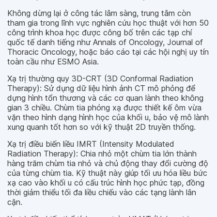
Không dừng lại ở công tác lâm sàng, trung tâm còn
tham gia trong lĩnh vực nghiên cứu học thuật với hơn 50
công trình khoa học được công bố trên các tạp chí
quốc tế danh tiếng như Annals of Oncology, Journal of
Thoracic Oncology, hoặc báo cáo tại các hội nghị uy tín
toàn cầu như ESMO Asia.
Xạ trị thường quy 3D-CRT (3D Conformal Radiation
Therapy): Sử dụng dữ liệu hình ảnh CT mô phỏng để
dựng hình tổn thương và các cơ quan lành theo không
gian 3 chiều. Chùm tia phóng xạ được thiết kế ôm vừa
vặn theo hình dạng hình học của khối u, bảo vệ mô lành
xung quanh tốt hơn so với kỹ thuật 2D truyền thống.
Xạ trị điều biến liều IMRT (Intensity Modulated
Radiation Therapy): Chia nhỏ một chùm tia lớn thành
hàng trăm chùm tia nhỏ và chủ động thay đổi cường độ
của từng chùm tia. Kỹ thuật này giúp tối ưu hóa liều bức
xạ cao vào khối u có cấu trúc hình học phức tạp, đồng
thời giảm thiểu tối đa liều chiếu vào các tạng lành lân
cận.