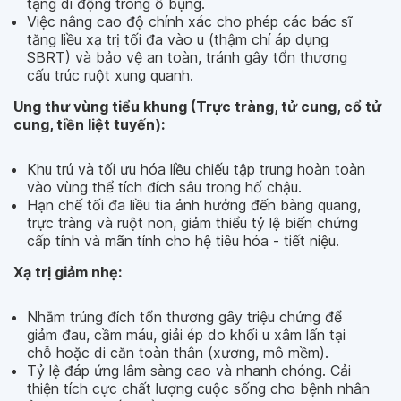
tạng di động trong ổ bụng.
Việc nâng cao độ chính xác cho phép các bác sĩ
tăng liều xạ trị tối đa vào u (thậm chí áp dụng
SBRT) và bảo vệ an toàn, tránh gây tổn thương
cấu trúc ruột xung quanh.
Ung thư vùng tiểu khung (Trực tràng, tử cung, cổ tử
cung, tiền liệt tuyến):
Khu trú và tối ưu hóa liều chiếu tập trung hoàn toàn
vào vùng thể tích đích sâu trong hố chậu.
Hạn chế tối đa liều tia ảnh hưởng đến bàng quang,
trực tràng và ruột non, giảm thiểu tỷ lệ biến chứng
cấp tính và mãn tính cho hệ tiêu hóa - tiết niệu.
Xạ trị giảm nhẹ:
Nhắm trúng đích tổn thương gây triệu chứng để
giảm đau, cầm máu, giải ép do khối u xâm lấn tại
chỗ hoặc di căn toàn thân (xương, mô mềm).
Tỷ lệ đáp ứng lâm sàng cao và nhanh chóng. Cải
thiện tích cực chất lượng cuộc sống cho bệnh nhân