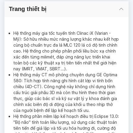
Trang thiết bị
Xạ trị đồng bộ hóa theo nhịp thở (4D-RT &
Gating): Theo dõi chuyển động của khối u theo
chu kỳ hô hấp và chỉ phát tia khi khối u nằm
đúng vị trí đã xác định, giúp tăng độ chính xác
và bảo vệ mô lành.
Hệ thống máy gia tốc tuyến tính Clinac iX (Varian -
Mỹ): Sở hữu nhiều mức năng lượng khác nhau kết hợp
cùng bộ chuẩn trực đa lá MLC 120 lá có độ tinh chỉnh
Kỹ thuật DIBH và EEBH: DIBH (Deep
cao. Hệ thống cho phép phân phối liều bức xạ chính
Inspiration Breath Hold) giúp kéo giãn lồng ngực
xác đến từng milimét, đáp ứng năng lực triển khai
để giảm liều tia vào tim và giảm di động khối u,
toàn bộ các kỹ thuật xạ trị tiên tiến nhất thế giới hiện
trong khi EEBH (End-Expiratory Breath Hold)
nay (IMRT, VMAT, SBRT...).
cố định vị trí khối u ở cuối thì thở ra, nâng cao
Hệ thống máy CT mô phỏng chuyên dụng GE Optima
độ chính xác khi điều trị các tổn thương vùng
580: Tích hợp tính năng ghi hình cắt lớp vi tính bốn
ngực và ổ bụng.
chiều (4D-CT). Công nghệ này không chỉ dựng hình
cấu trúc giải phẫu 3D mà còn thu hình theo thời gian
thực, giúp các bác sĩ và kỹ sư vật lý y khoa đánh gia
chính xác biên độ di động của khối u theo nhịp thở
của người bệnh để lập kế hoạch tối ưu.
Hệ thống phần mềm lập kế hoạch điều trị Eclipse 13.0:
"Bộ não" tính toán liều lượng, sử dụng các thuật toán
tiên tiến để giả lập và tối ưu hóa hướng đi, cường độ