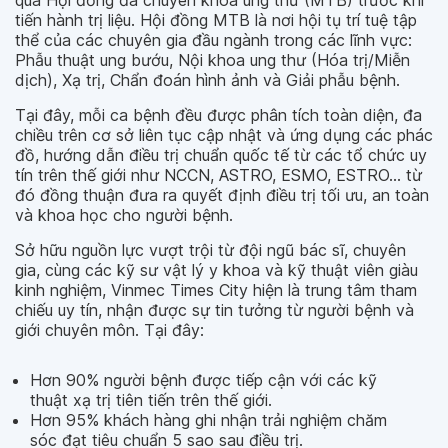
qua Hội đồng đa chuyên khoa ung thư (MTB) trước khi
tiến hành trị liệu. Hội đồng MTB là nơi hội tụ trí tuệ tập
thể của các chuyên gia đầu ngành trong các lĩnh vực:
Phẫu thuật ung bướu, Nội khoa ung thư (Hóa trị/Miễn
dịch), Xạ trị, Chẩn đoán hình ảnh và Giải phẫu bệnh.
Tại đây, mỗi ca bệnh đều được phân tích toàn diện, đa
chiều trên cơ sở liên tục cập nhật và ứng dụng các phác
đồ, hướng dẫn điều trị chuẩn quốc tế từ các tổ chức uy
tín trên thế giới như NCCN, ASTRO, ESMO, ESTRO... từ
đó đồng thuận đưa ra quyết định điều trị tối ưu, an toàn
và khoa học cho người bệnh.
Sở hữu nguồn lực vượt trội từ đội ngũ bác sĩ, chuyên
gia, cùng các kỹ sư vật lý y khoa và kỹ thuật viên giàu
kinh nghiệm, Vinmec Times City hiện là trung tâm tham
chiếu uy tín, nhận được sự tin tưởng từ người bệnh và
giới chuyên môn. Tại đây:
Hơn 90% người bệnh được tiếp cận với các kỹ
thuật xạ trị tiên tiến trên thế giới.
Hơn 95% khách hàng ghi nhận trải nghiệm chăm
sóc đạt tiêu chuẩn 5 sao sau điều trị.