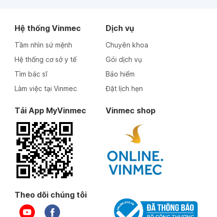
Nguyễn Thị Nga
Đào Thị Thu Trang
Hệ thống Vinmec
Dịch vụ
Thông tin bác sĩ
Thông tin bác sĩ
Tầm nhìn sứ mệnh
Chuyên khoa
Hệ thống cơ sở y tế
Gói dịch vụ
Tìm bác sĩ
Bảo hiểm
Làm việc tại Vinmec
Đặt lịch hẹn
Tải App MyVinmec
Vinmec shop
Thạc sĩ
Bác sĩ
Thạc sĩ
Bác sĩ
Nguyễn Thị Thanh
Phạm Hoàng Giang
Huyền
Theo dõi chúng tôi
Thông tin bác sĩ
Thông tin bác sĩ