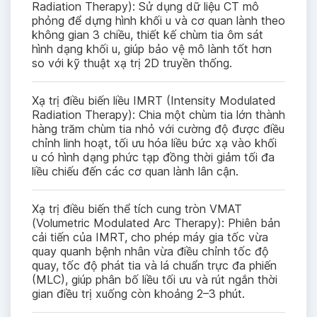
Radiation Therapy): Sử dụng dữ liệu CT mô
phỏng để dựng hình khối u và cơ quan lành theo
không gian 3 chiều, thiết kế chùm tia ôm sát
hình dạng khối u, giúp bảo vệ mô lành tốt hơn
so với kỹ thuật xạ trị 2D truyền thống.
Xạ trị điều biến liều IMRT (Intensity Modulated
Radiation Therapy): Chia một chùm tia lớn thành
hàng trăm chùm tia nhỏ với cường độ được điều
chỉnh linh hoạt, tối ưu hóa liều bức xạ vào khối
u có hình dạng phức tạp đồng thời giảm tối đa
liều chiếu đến các cơ quan lành lân cận.
Xạ trị điều biến thể tích cung tròn VMAT
(Volumetric Modulated Arc Therapy): Phiên bản
cải tiến của IMRT, cho phép máy gia tốc vừa
quay quanh bệnh nhân vừa điều chỉnh tốc độ
quay, tốc độ phát tia và lá chuẩn trực đa phiến
(MLC), giúp phân bố liều tối ưu và rút ngắn thời
gian điều trị xuống còn khoảng 2–3 phút.