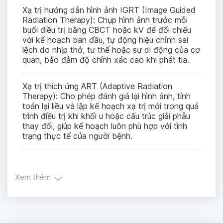
Xạ trị hướng dẫn hình ảnh IGRT (Image Guided
Radiation Therapy): Chụp hình ảnh trước mỗi
buổi điều trị bằng CBCT hoặc kV để đối chiếu
với kế hoạch ban đầu, tự động hiệu chỉnh sai
lệch do nhịp thở, tư thế hoặc sự di động của cơ
quan, bảo đảm độ chính xác cao khi phát tia.
Xạ trị thích ứng ART (Adaptive Radiation
Therapy): Cho phép đánh giá lại hình ảnh, tính
toán lại liều và lập kế hoạch xạ trị mới trong quá
trình điều trị khi khối u hoặc cấu trúc giải phẫu
thay đổi, giúp kế hoạch luôn phù hợp với tình
trạng thực tế của người bệnh.
Xạ phẫu (SRS) và Xạ trị định vị thân (SBRT):
SRS sử dụng liều bức xạ rất cao trong một lần
Xem thêm
điều trị cho các tổn thương nội sọ, còn SBRT
áp dụng cho các khối u ngoài não với 1–5 phân
liều, mang lại hiệu quả điều trị tương đương phẫu
thuật ở nhiều trường hợp.