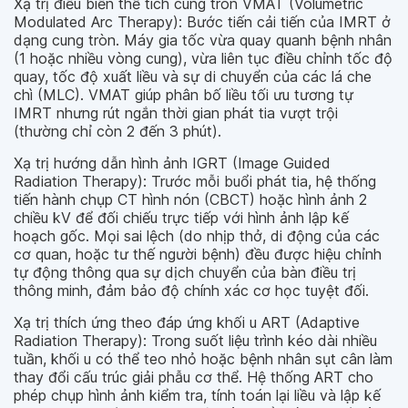
Xạ trị điều biến thể tích cung tròn VMAT (Volumetric
Modulated Arc Therapy): Bước tiến cải tiến của IMRT ở
dạng cung tròn. Máy gia tốc vừa quay quanh bệnh nhân
(1 hoặc nhiều vòng cung), vừa liên tục điều chỉnh tốc độ
quay, tốc độ xuất liều và sự di chuyển của các lá che
chì (MLC). VMAT giúp phân bố liều tối ưu tương tự
IMRT nhưng rút ngắn thời gian phát tia vượt trội
(thường chỉ còn 2 đến 3 phút).
Xạ trị hướng dẫn hình ảnh IGRT (Image Guided
Radiation Therapy): Trước mỗi buổi phát tia, hệ thống
tiến hành chụp CT hình nón (CBCT) hoặc hình ảnh 2
chiều kV để đối chiếu trực tiếp với hình ảnh lập kế
hoạch gốc. Mọi sai lệch (do nhịp thở, di động của các
cơ quan, hoặc tư thế người bệnh) đều được hiệu chỉnh
tự động thông qua sự dịch chuyển của bàn điều trị
thông minh, đảm bảo độ chính xác cơ học tuyệt đối.
Xạ trị thích ứng theo đáp ứng khối u ART (Adaptive
Radiation Therapy): Trong suốt liệu trình kéo dài nhiều
tuần, khối u có thể teo nhỏ hoặc bệnh nhân sụt cân làm
thay đổi cấu trúc giải phẫu cơ thể. Hệ thống ART cho
phép chụp hình ảnh kiểm tra, tính toán lại liều và lập kế