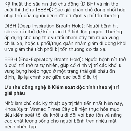
Kỹ thuật thở sâu nín thở chủ động (DIBH) và nín thở
cuối thì thở ra (EEBH): Các giải pháp chủ động phối hợp
nhịp thở của người bệnh để cố định vị trí tổn thương.
DIBH (Deep Inspiration Breath Hold): Người bệnh hít
sâu và nín thở để kéo giãn thể tích lồng ngực. Thường
áp dụng cho ung thư vú trái nhằm đẩy tim ra xa vùng
chiếu xạ, hoặc u phổi/thực quản nhằm giảm di động khối
u và giảm thể tích phổi bị tổn thương do tia xạ.
EEBH (End-Expiratory Breath Hold): Người bệnh nín thở
ở cuối thì thở ra tự nhiên, giúp cố định vị trí các khối u
vùng bụng hoặc ngực ở một trạng thái giải phẫu ổn
định, lặp lại chính xác giữa các buổi điều trị.
Ưu thế công nghệ & Kiểm soát độc tính theo vị trí
giải phẫu
Nhờ làm chủ các kỹ thuật xạ trị tiên tiến nhất hiện nay,
Khoa Xạ trị Vinmec Times City đã hiện thực hóa mục
tiêu kiểm soát tối đa khối u đi đôi với bảo tồn và nâng
cao chất lượng sống cho người bệnh trên nhiều mặt
bệnh phức tạp: