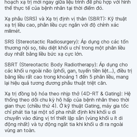
hoạch xạ trị mới ngay giữa liệu trình để phù hợp với hình
thể thực tế của bệnh nhân tại thời điểm đó.
Xạ phẫu (SRS) và Xạ trị định vị thân (SBRT): Kỹ thuật
xạ trị liều cao, phân liều cực ngắn với độ chính xác
milimét.
SRS (Stereotactic Radiosurgery): Áp dụng cho các tổn
thương nội sọ, tiêu diệt khối u chỉ trong một phân liều
duy nhất bằng liều bức xạ cực lớn.
SBRT (Stereotactic Body Radiotherapy): Áp dụng cho
các khối u ngoài não (phổi, gan, tuyến tiền liệt...), điều trị
bằng liều rất cao trong khoảng 1 đến 5 phân liều, mang
lại hiệu quả tương đương phẫu thuật triệt căn.
Xạ trị đồng bộ hóa theo nhịp thở (4D-RT & Gating): Hệ
thống theo dõi chu kỳ hô hấp của bệnh nhân theo thời
gian thực (chiều thứ 4). Ở kỹ thuật Gating, máy gia tốc
chỉ phát tia tại một số pha nhất định khi khối u di
chuyển vào đúng vị trí thiết lập sẵn (vùng khối u ít di
động nhất) và tự động ngắt tia khi khối u đi ra ngoài
vùng an toàn.