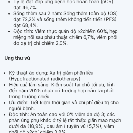
Tỷ lệ đạt đáp ứng bệnh học hoàn toàn (pCR)
đạt 46,7%.
Sống thêm sau 2 năm: Sống thêm toàn bộ (OS)
đạt 72,2% và sống thêm không tiến triển (PFS)
đạt 68,4%.
Độc tính: Viêm thực quản độ ≥2chiếm 60%, hẹp
miệng nối sau phẫu thuật chiếm 6,7%, viêm phổi
do xạ trị chỉ chiếm 2,9%.
Ung thư vú
Kỹ thuật áp dụng: Xạ trị giảm phân liều
(Hypofractionated radiotherapy).
Hiệu quả lâm sàng: Kiểm soát tại chỗ tối ưu, tính
đến năm 2025 chưa có trường hợp nào tái phát
trong trường chiếu
Ưu điểm: Tiết kiệm thời gian và chi phí điều trị cho
người bệnh.
Độc tính: An toàn cao với 0% viêm da độ 3; các
phản ứng phụ khác ở tỷ lệ rất thấp: giãn mao mạch
dưới da (18,9%), đau âm ỉ tuyến vú (5,7%), viêm
phổi độ ≥2chỉ chiếm 3,8%.