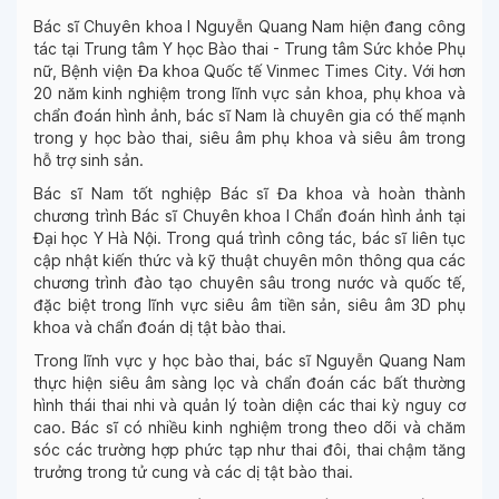
Bác sĩ Chuyên khoa I Nguyễn Quang Nam hiện đang công
tác tại Trung tâm Y học Bào thai - Trung tâm Sức khỏe Phụ
nữ, Bệnh viện Đa khoa Quốc tế Vinmec Times City. Với hơn
20 năm kinh nghiệm trong lĩnh vực sản khoa, phụ khoa và
chẩn đoán hình ảnh, bác sĩ Nam là chuyên gia có thế mạnh
trong y học bào thai, siêu âm phụ khoa và siêu âm trong
hỗ trợ sinh sản.
Bác sĩ Nam tốt nghiệp Bác sĩ Đa khoa và hoàn thành
chương trình Bác sĩ Chuyên khoa I Chẩn đoán hình ảnh tại
Đại học Y Hà Nội. Trong quá trình công tác, bác sĩ liên tục
cập nhật kiến thức và kỹ thuật chuyên môn thông qua các
chương trình đào tạo chuyên sâu trong nước và quốc tế,
đặc biệt trong lĩnh vực siêu âm tiền sản, siêu âm 3D phụ
khoa và chẩn đoán dị tật bào thai.
Trong lĩnh vực y học bào thai, bác sĩ Nguyễn Quang Nam
thực hiện siêu âm sàng lọc và chẩn đoán các bất thường
hình thái thai nhi và quản lý toàn diện các thai kỳ nguy cơ
cao. Bác sĩ có nhiều kinh nghiệm trong theo dõi và chăm
sóc các trường hợp phức tạp như thai đôi, thai chậm tăng
trưởng trong tử cung và các dị tật bào thai.