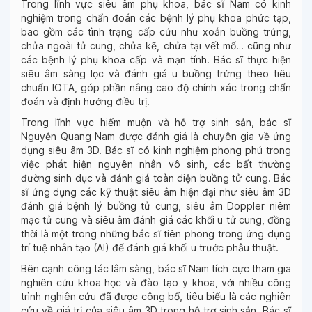
Trong lĩnh vực siêu âm phụ khoa, bác sĩ Nam có kinh
nghiệm trong chẩn đoán các bệnh lý phụ khoa phức tạp,
bao gồm các tình trạng cấp cứu như xoắn buồng trứng,
chửa ngoài tử cung, chửa kẽ, chửa tại vết mổ… cũng như
các bệnh lý phụ khoa cấp và mạn tính. Bác sĩ thực hiện
siêu âm sàng lọc và đánh giá u buồng trứng theo tiêu
chuẩn IOTA, góp phần nâng cao độ chính xác trong chẩn
đoán và định hướng điều trị.
Trong lĩnh vực hiếm muộn và hỗ trợ sinh sản, bác sĩ
Nguyễn Quang Nam được đánh giá là chuyên gia về ứng
dụng siêu âm 3D. Bác sĩ có kinh nghiệm phong phú trong
việc phát hiện nguyên nhân vô sinh, các bất thường
đường sinh dục và đánh giá toàn diện buồng tử cung. Bác
sĩ ứng dụng các kỹ thuật siêu âm hiện đại như siêu âm 3D
đánh giá bệnh lý buồng tử cung, siêu âm Doppler niêm
mạc tử cung và siêu âm đánh giá các khối u tử cung, đồng
thời là một trong những bác sĩ tiên phong trong ứng dụng
trí tuệ nhân tạo (AI) để đánh giá khối u trước phẫu thuật.
Bên cạnh công tác lâm sàng, bác sĩ Nam tích cực tham gia
nghiên cứu khoa học và đào tạo y khoa, với nhiều công
trình nghiên cứu đã được công bố, tiêu biểu là các nghiên
cứu về giá trị của siêu âm 3D trong hỗ trợ sinh sản. Bác sĩ