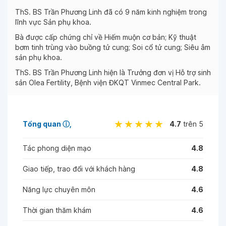
ThS. BS Trần Phương Linh đã có 9 năm kinh nghiệm trong
lĩnh vực Sản phụ khoa.
Bà được cấp chứng chỉ về Hiếm muộn cơ bản; Kỹ thuật
bơm tinh trùng vào buồng tử cung; Soi cổ tử cung; Siêu âm
sản phụ khoa.
ThS. BS Trần Phương Linh hiện là Trưởng đơn vị Hỗ trợ sinh
sản Olea Fertility, Bệnh viện ĐKQT Vinmec Central Park.
Tổng quan
ⓘ
4.7
trên 5
Tác phong diện mạo
4.8
Giao tiếp, trao đổi với khách hàng
4.8
Năng lực chuyên môn
4.6
Thời gian thăm khám
4.6