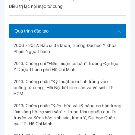
Điều trị lạc nội mạc tử cung
Ngày 01-03-2023
BS chuyên nghiệp
Quá trình đào tạo
Ngày 01-03-2023
BS rất tốt
2006 - 2012: Bác sĩ đa khoa, trường Đại học Y khoa
Phạm Ngọc Thạch
Ngày 01-03-2023
2013: Chứng chỉ “Hiếm muộn cơ bản”, trường Đại học
Y Dược Thành phố Hồ Chí Minh
Ngày 01-03-2023
2013: Chứng nhận “Kỹ thuật bơm tinh trùng vào
BS và dịch vụ BV đều rất tốt
buồng tử cung”, Hội Nội tiết sinh sản và Vô sinh TP.
HCM
Ngày 01-03-2023
2013: Chứng nhận “Kiến thức và kỹ năng cơ bản trong
BS thân thiện
lâm sàng hỗ trợ sinh sản” - Trung tâm nghiên cứu Di
truyền và Sức khỏe sinh sản, khoa Y, Đại học Quốc
gia TP. Hồ Chí Minh
Ngày 01-03-2023