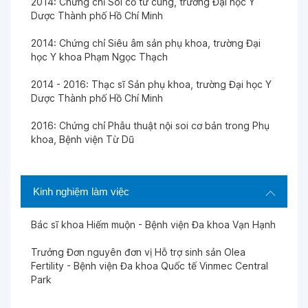
BS rất tốt
2014: Chứng chỉ Soi cổ tử cung, trường Đại học Y
Dược Thành phố Hồ Chí Minh
Ngày 01-03-2023
2014: Chứng chỉ Siêu âm sản phụ khoa, trường Đại
học Y khoa Phạm Ngọc Thạch
Ngày 21-02-2023
2014 - 2016: Thạc sĩ Sản phụ khoa, trường Đại học Y
Dược Thành phố Hồ Chí Minh
BS rất tốt
2016: Chứng chỉ Phẫu thuật nội soi cơ bản trong Phụ
khoa, Bệnh viện Từ Dũ
Ngày 21-02-2023
BS rất tốt
Kinh nghiệm làm việc
Ngày 10-02-2023
Bác sĩ khoa Hiếm muộn - Bệnh viện Đa khoa Vạn Hạnh
Ngày 10-02-2023
Trưởng Đơn nguyên đơn vị Hỗ trợ sinh sản Olea
BS rất tốt
Fertility - Bệnh viện Đa khoa Quốc tế Vinmec Central
Park
Ngày 04-08-2022