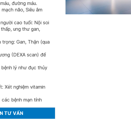
ỡ máu, đường máu.
- mạch não, Siêu âm
người cao tuổi: Nội soi
 thấp, ung thư gan,
 trọng: Gan, Thận (qua
ương (DEXA scan) để
 bệnh lý như đục thủy
t: Xét nghiệm vitamin
ý các bệnh mạn tính
ẬN TƯ VẤN