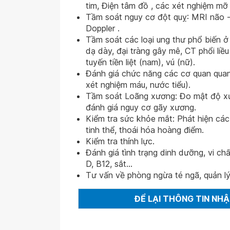
tim, Điện tâm đồ , các xét nghiệm m
Tầm soát nguy cơ đột quỵ: MRI não 
Doppler .
Tầm soát các loại ung thư phổ biến ở 
dạ dày, đại tràng gây mê, CT phổi liều
tuyến tiền liệt (nam), vú (nữ).
Đánh giá chức năng các cơ quan quan
xét nghiệm máu, nước tiểu).
Tầm soát Loãng xương: Đo mật độ x
đánh giá nguy cơ gãy xương.
Kiểm tra sức khỏe mắt: Phát hiện các
tinh thể, thoái hóa hoàng điểm.
Kiểm tra thính lực.
Đánh giá tình trạng dinh dưỡng, vi chấ
D, B12, sắt...
Tư vấn về phòng ngừa té ngã, quản l
ĐỂ LẠI THÔNG TIN NH