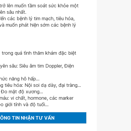
 trở lên muốn tầm soát sức khỏe một
ên sâu nhất.
n các bệnh lý tim mạch, tiêu hóa,
và muốn phát hiện sớm các bệnh lý
1 trong quá tình thăm khám đặc biệt
ên sâu: Siêu âm tim Doppler, Điện
hức năng hô hấp...
tiêu hóa: Nội soi dạ dày, đại tràng...
 Đo mật độ xương...
áu: vi chất, hormone, các marker
 giới tính và độ tuổi...
HÔNG TIN NHẬN TƯ VẤN