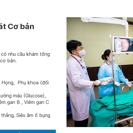
át Cơ bản
n có nhu cầu khám tổng
 cơ bản.
i Họng, Phụ khoa (đối
Đường máu (Glucose),
iêm gan B , Viêm gan C
 thẳng, Siêu âm ổ bụng