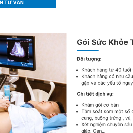
ẬN TƯ VẤN
Gói Sức Khỏe 
Đối tượng:
Khách hàng từ 40 tuổi t
Khách hàng có nhu cầu
gặp và các yếu tố nguy
Chi tiết dịch vụ:
Khám gói cơ bản
Tầm soát sớm một số dấ
cung, buồng trứng , vú, t
Xét nghiệm chuyên sâu
giáp, Gan...