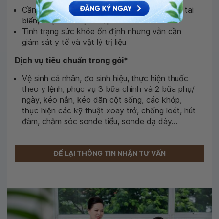
Cần hỗ trợ chăm sóc sau phẫu thuật, điều trị tai
biến, hoặc các bệnh cấp tính.
Tình trạng sức khỏe ổn định nhưng vẫn cần
giám sát y tế và vật lý trị liệu
Dịch vụ tiêu chuẩn trong gói*
Vệ sinh cá nhân, đo sinh hiệu, thực hiện thuốc
theo y lệnh, phục vụ 3 bữa chính và 2 bữa phụ/
ngày, kéo nắn, kéo dãn cột sống, các khớp,
thực hiện các kỹ thuật xoay trở, chống loét, hút
đàm, chăm sóc sonde tiểu, sonde dạ dày...
ĐỂ LẠI THÔNG TIN NHẬN TƯ VẤN