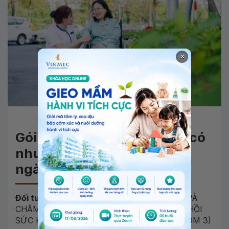
×
Gói dành cho Khách hàng có
nhu cầu dưỡng bệnh - 15
ngày
Đối tượng:
NGƯỜI CAO TUỔI CẦN HỖ TRỢ VÀ
CHĂM SÓC Y TẾ CHUYÊN SÂU, CẦN PHỤC HỒI
SỨC KHỎE VÀ PHỤC HỒI CHỨC NĂNG (NHÓM 3)