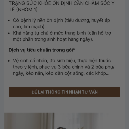
TRẠNG SỨC KHỎE ỔN ĐỊNH CẦN CHĂM SÓC Y
TẾ (NHÓM 1)
Có bệnh lý nền ổn định (tiểu đường, huyết áp
cao, tim mạch).
Khả năng tự chủ ở mức trung bình (cần hỗ trợ
một phần trong sinh hoạt hàng ngày).
Dịch vụ tiêu chuẩn trong gói*
Vệ sinh cá nhân, đo sinh hiệu, thực hiện thuốc
theo y lệnh, phục vụ 3 bữa chính và 2 bữa phụ/
ngày, kéo nắn, kéo dãn cột sống, các khớp...
ĐỂ LẠI THÔNG TIN NHẬN TƯ VẤN