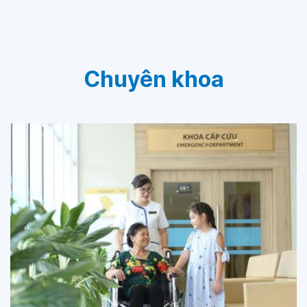
Đơn vị chuyên sâu trong khám, sàng lọc ung thư
sớm và điều trị toàn diện các bệnh lý tiêu hóa, gan -
mật - tụy, thành bụng, hậu môn - trực tràng và sa
tạng chậu theo định hướng chuẩn quốc tế.
Chuyên khoa
Với hệ thống nội soi - siêu âm can thiệp thế hệ mới
Olympus EVIS X1 và Fujifilm ELUXEO 8000 cùng các
kỹ thuật tiên tiến như ERCP, EUS, cắt u dưới niêm
mạc, phẫu thuật robot/ phẫu thuật nội soi ít xâm lấn,
trung tâm phối hợp mô hình hội chẩn đa chuyên
khoa.
Ngoài ra, trung tâm còn áp dụng chương trình phục
hồi sớm (ERAS), quản lý đau tối ưu và dinh dưỡng
lâm sàng bài bản, hướng tới tối ưu hiệu quả điều trị,
rút ngắn thời gian nằm viện và nâng cao chất lượng
sống cho người bệnh kể cả ở giai đoạn cuối.