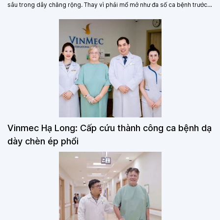
sâu trong dây chằng rộng. Thay vì phải mổ mở như đa số ca bệnh trước
đây, các bác sĩ Vinmec Hạ Long đã thực hiện phẫu thuật nội soi bóc tách
khối u, đồng thời bảo tồn khả năng sinh sản cho người bệnh.
Vinmec Hạ Long: Cấp cứu thành công ca bệnh dạ
dày chèn ép phổi