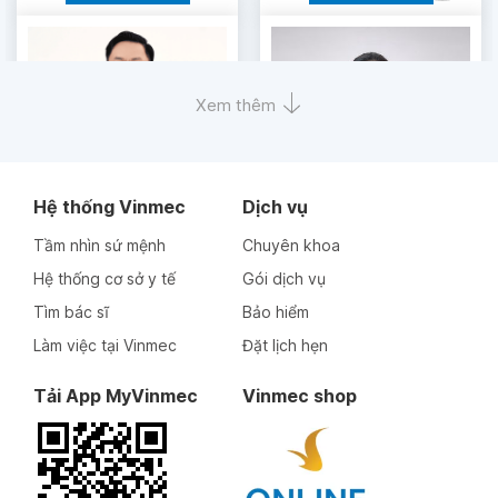
Xem thêm
Hệ thống Vinmec
Dịch vụ
Tầm nhìn sứ mệnh
Chuyên khoa
Bác sĩ chuyên khoa II
Bác sĩ nội trú
Bác sĩ
Hệ thống cơ sở y tế
Gói dịch vụ
chuyên khoa I
Tìm bác sĩ
Bảo hiểm
Đồng Xuân Hà
Đặng Thị Ngoan
Làm việc tại Vinmec
Đặt lịch hẹn
Tải App MyVinmec
Vinmec shop
Thông tin bác sĩ
Thông tin bác sĩ