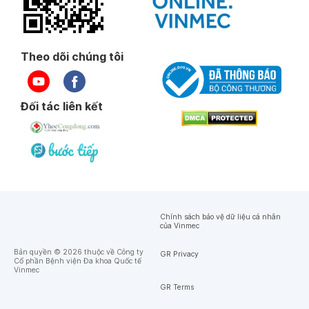
Theo dõi chúng tôi
Đối tác liên kết
Bác sĩ chuyên khoa I
Thạc sĩ
Bác sĩ
Đỗ Văn Mạnh
Phạm Hòa Hưng
Thông tin bác sĩ
Thông tin bác sĩ
Chính sách bảo vệ dữ liệu cá nhân
của Vinmec
Bản quyền © 2026 thuộc về Công ty
GR Privacy
Cổ phần Bệnh viện Đa khoa Quốc tế
Vinmec
GR Terms