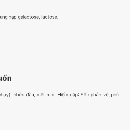
dung
nạp galactose, lactose.
uốn
 chảy), nhức đầu, mệt mỏi.
Hiếm gặp
: Sốc phản vệ,
phù