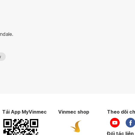
ndale.
y
Tải App MyVinmec
Vinmec shop
Theo dõi ch
Đối tác liên